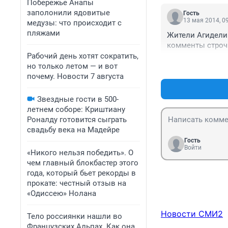
Побережье Анапы
они в СМИ заним
заполонили ядовитые
Гость
13 мая 2014, 0
медузы: что происходит с
пляжами
Жители Агидели 
комменты строч
Рабочий день хотят сократить,
но только летом — и вот
почему. Новости 7 августа
Звездные гости в 500-
летнем соборе: Криштиану
Роналду готовится сыграть
свадьбу века на Мадейре
Гость
Войти
«Никого нельзя победить». О
чем главный блокбастер этого
года, который бьет рекорды в
прокате: честный отзыв на
«Одиссею» Нолана
Новости СМИ2
Тело россиянки нашли во
Французских Альпах. Как она