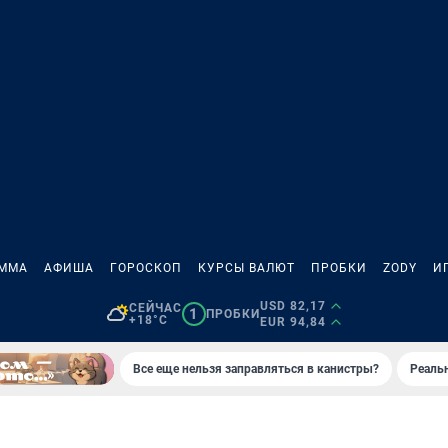
АММА
АФИША
ГОРОСКОП
КУРСЫ ВАЛЮТ
ПРОБКИ
ZODY
И
USD 82,17
СЕЙЧАС
1
ПРОБКИ
+18°C
EUR 94,84
Все еще нельзя заправляться в канистры?
Реаль