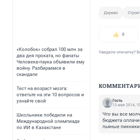
Дерево
Строи
0
«Колобок» собрал 100 млн за
Увидели опечатку? В
два дня проката, но фанаты
Человека-паука объявили ему
войну. Разбираемся в
скандале
КОММЕНТАР
Тест на возраст мозга:
ответьте на эти 10 вопросов и
узнайте свой
Гость
13 мая 2014, 1
Что вы все мол
Школьники победили на
бюджета оплачив
Международной олимпиаде
пьяные пикники 
по ИИ в Казахстане
бы все по доль
которые раздава