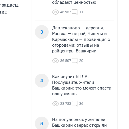
обладают ценностью
т запасы
чит
46 957
11
Давлеканово — деревня,
3
Раевка — не рай, Чишмы и
Кармаскалы — провинция с
огородами: отзывы на
райцентры Башкирии
36 507
20
Как звучит БПЛА.
4
Послушайте, жители
Башкирии: это может спасти
вашу жизнь
28 783
36
На популярных у жителей
5
Башкирии озерах открыли