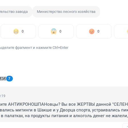
тельство завода
Министерство лесного хозяйства
0
0
0
ыделите фрагмент и нажмите Ctrl+Enter
ИИ
7
0:19
чите АНТИКРОНОШПАНовцы? Вы все ЖЕРТВЫ данной "СЕЛЕНЫ"
ались митинги в Шакше и у Дворца спорта, устраивались пик
в палатках, на продукты питания и алкоголь денег не жалели,
ше заблокировали дорогу. Наклейки с надписью "НЕТ КРОНОШ
лись на перекрестках Уфы тоже они оплачивали. Не исключен