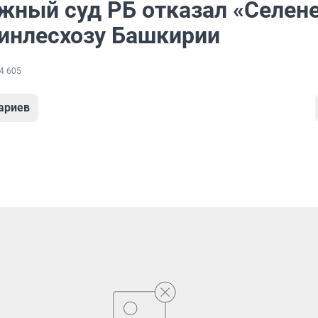
жный суд РБ отказал «Селене
минлесхозу Башкирии
4 605
ариев