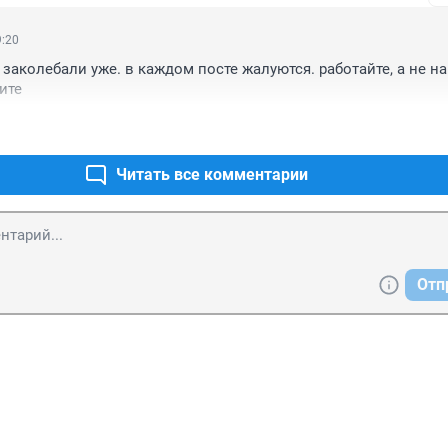
ались анти-PR-ом(об этом точно не могу утверждать).
9:20
заколебали уже. в каждом посте жалуются. работайте, а не на 
ите
Читать все комментарии
Отп