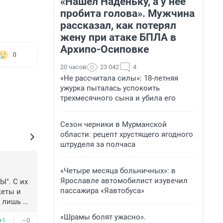
«Нашел Наденьку, а у нее
пробита голова». Мужчина
рассказал, как потерял
жену при атаке БПЛА в
Архипо-Осиповке
0
20 часов
23 042
4
«Не рассчитала силы»: 18-летняя
ужурка пыталась успокоить
трехмесячного сына и убила его
Сезон черники в Мурманской
области: рецепт хрустящего ягодного
штруделя за полчаса
«Четыре месяца больничных»: в
Ярославле автомобилист изувечил
. С их 
пассажира «Яавтобуса»
еты и 
 лишь 
ПАНУ" 
«Шрамы болят ужасно».
+1
–0
о, что 