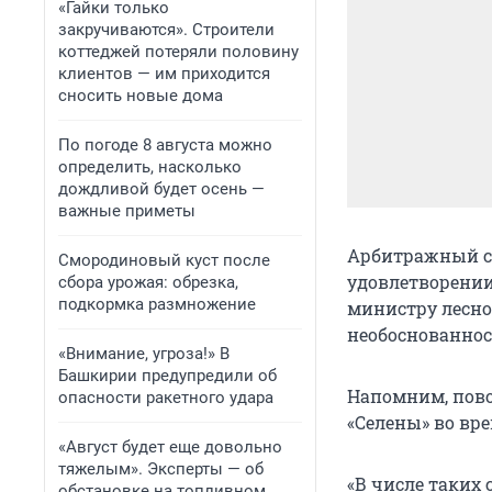
«Гайки только
закручиваются». Строители
коттеджей потеряли половину
клиентов — им приходится
сносить новые дома
По погоде 8 августа можно
определить, насколько
дождливой будет осень —
важные приметы
Арбитражный су
Смородиновый куст после
удовлетворении
сбора урожая: обрезка,
подкормка размножение
министру лесно
необоснованнос
«Внимание, угроза!» В
Башкирии предупредили об
Напомним, пово
опасности ракетного удара
«Селены» во вре
«Август будет еще довольно
тяжелым». Эксперты — об
«В числе таких
обстановке на топливном