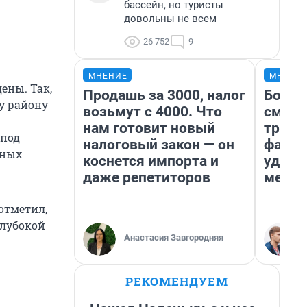
бассейн, но туристы
довольны не всем
26 752
9
МНЕНИЕ
МНЕНИ
ены. Так,
Продашь за 3000, налог
Боязн
у району
возьмут с 4000. Что
сможе
нам готовит новый
трене
«под
налоговый закон — он
фавор
сных
коснется импорта и
удерж
даже репетиторов
месте
отметил,
глубокой
Анастасия Завгородняя
РЕКОМЕНДУЕМ