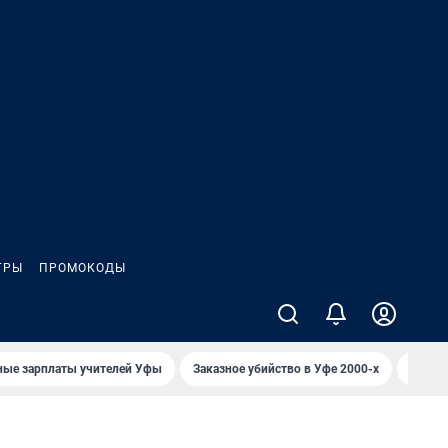
ГРЫ
ПРОМОКОДЫ
ные зарплаты учителей Уфы
Заказное убийство в Уфе 2000-х
Каким