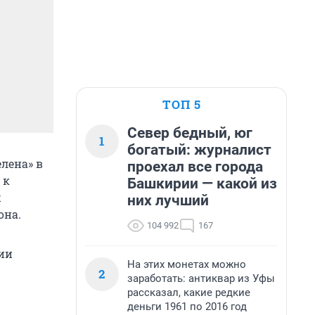
ТОП 5
Север бедный, юг
1
богатый: журналист
лена» в
проехал все города
 к
Башкирии — какой из
х
них лучший
она.
104 992
167
ии
На этих монетах можно
2
заработать: антиквар из Уфы
рассказал, какие редкие
деньги 1961 по 2016 год