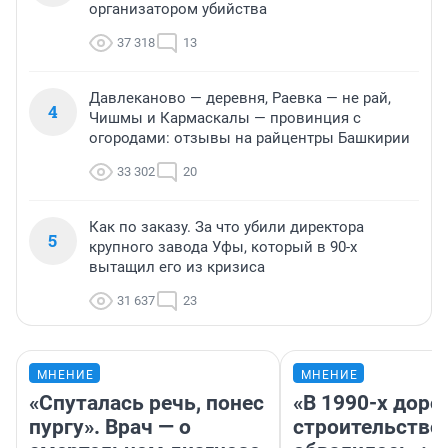
организатором убийства
37 318
13
Давлеканово — деревня, Раевка — не рай,
4
Чишмы и Кармаскалы — провинция с
огородами: отзывы на райцентры Башкирии
33 302
20
Как по заказу. За что убили директора
5
крупного завода Уфы, который в 90-х
вытащил его из кризиса
31 637
23
МНЕНИЕ
МНЕНИЕ
«Спуталась речь, понес
«В 1990-х дор
пургу». Врач — о
строительство