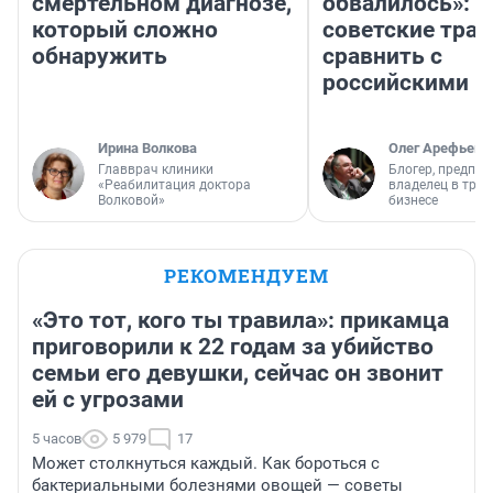
смертельном диагнозе,
обвалилось»: 
который сложно
советские трас
обнаружить
сравнить с
российскими
Ирина Волкова
Олег Арефьев
Главврач клиники
Блогер, предпри
«Реабилитация доктора
владелец в тра
Волковой»
бизнесе
РЕКОМЕНДУЕМ
«Это тот, кого ты травила»: прикамца
приговорили к 22 годам за убийство
семьи его девушки, сейчас он звонит
ей с угрозами
5 часов
5 979
17
Может столкнуться каждый. Как бороться с
бактериальными болезнями овощей — советы