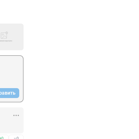
равить
+0
–0