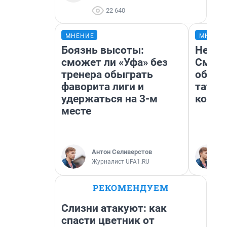
22 640
МНЕНИЕ
МНЕНИ
Боязнь высоты:
Незва
сможет ли «Уфа» без
Сможе
тренера обыграть
обыгр
фаворита лиги и
татар
удержаться на 3-м
котор
месте
Антон Селиверстов
Журналист UFA1.RU
РЕКОМЕНДУЕМ
Слизни атакуют: как
спасти цветник от