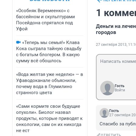
ПЕРЕЙТИ К ПУ
1 комме
«Особняк Веремеенко» с
бассейном и скульптурами
Посейдона спрятался под
Деньги на лече
Уфой
городов
«Теперь мы семья!» Клава
27 сентября 2013, 11:1
Кока сыграла тайную свадьбу
с богатым блогером. В какую
сумму всё обошлось
«Вода желтая уже неделю» — в
Уфаводоканале объяснили,
почему вода в Глумилино
Гость
Войти
странного цвета
«Сами кормите свои будущие
Гость
опухоли». Биолог назвал
27 сентября 20
продукты, которые приводят к
Спасибо за публ
онкологии, сам он их никогда
не ест
ОТВЕТИТЬ