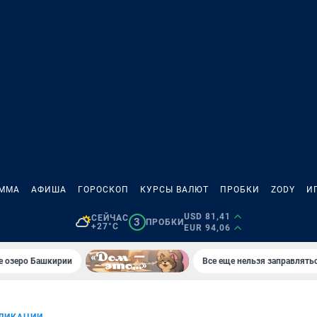
АММА
АФИША
ГОРОСКОП
КУРСЫ ВАЛЮТ
ПРОБКИ
ZODY
И
USD 81,41
СЕЙЧАС
3
ПРОБКИ
+27°C
EUR 94,06
е озеро Башкирии
Все еще нельзя заправлять