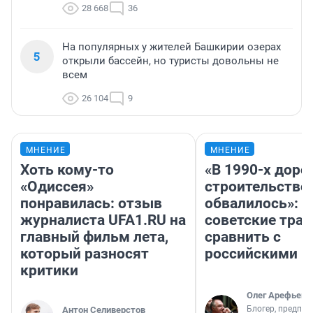
28 668
36
На популярных у жителей Башкирии озерах
5
открыли бассейн, но туристы довольны не
всем
26 104
9
МНЕНИЕ
МНЕНИЕ
Хоть кому-то
«В 1990-х дор
«Одиссея»
строительство
понравилась: отзыв
обвалилось»: 
журналиста UFA1.RU на
советские трас
главный фильм лета,
сравнить с
который разносят
российскими
критики
Олег Арефьев
Блогер, предпри
Антон Селиверстов