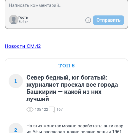
Гость
Отправить
Войти
Новости СМИ2
ТОП 5
Север бедный, юг богатый:
1
журналист проехал все города
Башкирии — какой из них
лучший
105 122
167
На этих монетах можно заработать: антиквар
2
из Уфы рассказал, какие редкие деньги 1961