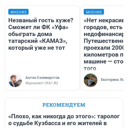
МНЕНИЕ
МНЕНИЕ
Незваный гость хуже?
«Нет некрасив
Сможет ли ФК «Уфа»
городов, есть
обыграть дома
недофинансиро
татарский «КАМАЗ»,
Путешественн
который уже не тот
проехали 2000
километров по 
машине — стои
того
Антон Селиверстов
Екатерина Лит
Журналист UFA1.RU
РЕКОМЕНДУЕМ
«Плохо, как никогда до этого»: таролог
о судьбе Кузбасса и его жителей в