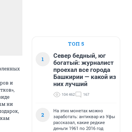
ТОП 5
Север бедный, юг
1
богатый: журналист
авленных
проехал все города
Башкирии — какой из
ров и
них лучший
тков»,
104 462
167
виде
ым ни
подарок,
На этих монетах можно
2
заработать: антиквар из Уфы
икам
рассказал, какие редкие
деньги 1961 по 2016 год