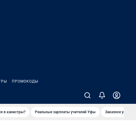
ГРЫ
ПРОМОКОДЫ
ся в канистры?
Реальные зарплаты учителей Уфы
Заказное убийств