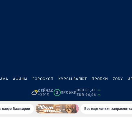
АММА
АФИША
ГОРОСКОП
КУРСЫ ВАЛЮТ
ПРОБКИ
ZODY
И
USD 81,41
СЕЙЧАС
3
ПРОБКИ
+26°C
EUR 94,06
е озеро Башкирии
Все еще нельзя заправлять