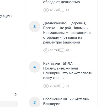
обладают ценностью
46 770
11
ку ярче
Давлеканово — деревня,
3
Раевка — не рай, Чишмы и
Кармаскалы — провинция с
огородами: отзывы на
райцентры Башкирии
35 799
20
Как звучит БПЛА.
4
Послушайте, жители
Башкирии: это может спасти
вашу жизнь
28 490
36
Обращение ФСБ к жителям
5
Башкирии