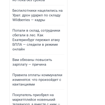
но пока без сроков
Беспилотники нацелились на
Урал: дрон ударил по складу
Wildberries — кадры
Попали в склад, сотрудники
сбегали в лес. Как
Екатеринбург пережил атаку
БПЛА — следили в режиме
онлайн
Вам обязаны повысить
зарплату — причина
Правила оплаты коммуналки
изменятся: что произойдет с
квитанциями
Покупатель приобрел на
маркетплейсе новенький
телевизор, а вместе с ним —