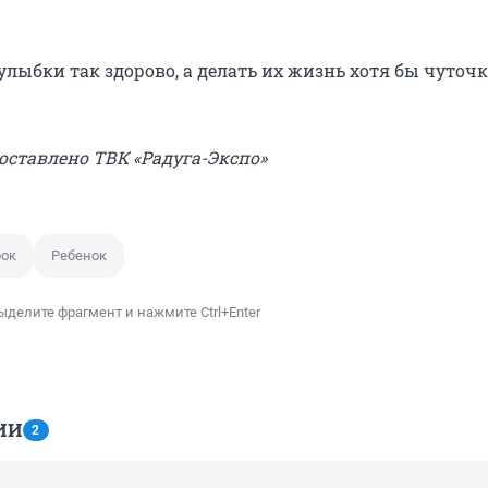
улыбки так здорово, а делать их жизнь хотя бы чуточ
оставлено ТВК «Радуга-Экспо»
рок
Ребенок
ыделите фрагмент и нажмите Ctrl+Enter
ИИ
2