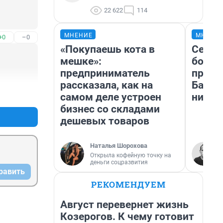
22 622
114
МНЕНИЕ
МНЕНИ
+0
–0
«Покупаешь кота в
Север
мешке»:
богат
предприниматель
проех
рассказала, как на
Башки
+0
–0
самом деле устроен
них л
бизнес со складами
дешевых товаров
Наталья Шорохова
Открыла кофейную точку на
деньги соцразвития
равить
РЕКОМЕНДУЕМ
Август перевернет жизнь
Козерогов. К чему готовит