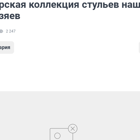
рская коллекция стульев на
зяев
2 247
ария