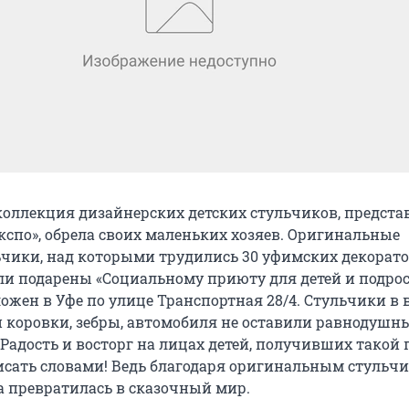
оллекция дизайнерских детских стульчиков, предст
кспо», обрела своих маленьких хозяев. Оригинальные
ьчики, над которыми трудились 30 уфимских декорато
ли подарены «Социальному приюту для детей и подрос
ожен в Уфе по улице Транспортная 28/4. Стульчики в 
й коровки, зебры, автомобиля не оставили равнодушн
 Радость и восторг на лицах детей, получивших такой 
сать словами! Ведь благодаря оригинальным стульч
а превратилась в сказочный мир.