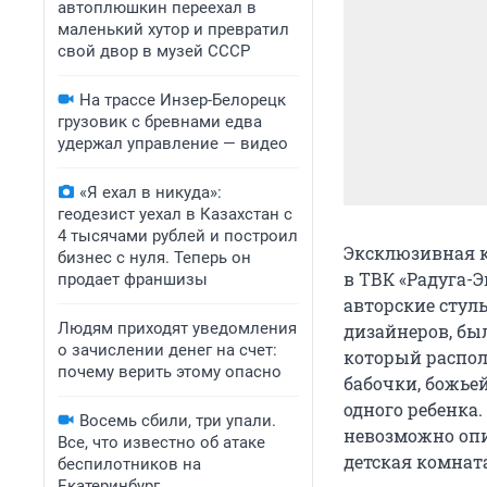
автоплюшкин переехал в
маленький хутор и превратил
свой двор в музей СССР
На трассе Инзер-Белорецк
грузовик с бревнами едва
удержал управление — видео
«Я ехал в никуда»:
геодезист уехал в Казахстан с
4 тысячами рублей и построил
Эксклюзивная к
бизнес с нуля. Теперь он
в ТВК «Радуга-Э
продает франшизы
авторские стул
Людям приходят уведомления
дизайнеров, бы
о зачислении денег на счет:
который распол
почему верить этому опасно
бабочки, божье
одного ребенка.
Восемь сбили, три упали.
невозможно опи
Все, что известно об атаке
детская комнат
беспилотников на
Екатеринбург