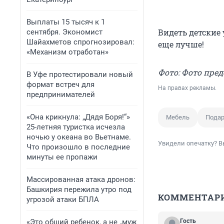
Выплаты 15 тысяч к 1
Видеть детские 
сентября. Экономист
Шайахметов спрогнозировал:
еще лучше!
«Механизм отработан»
Фото: Фото пред
В Уфе протестировали новый
формат встреч для
На правах рекламы.
предпринимателей
«Она крикнула: „Дядя Боря!“»
Мебель
Пода
25-летняя туристка исчезла
ночью у океана во Вьетнаме.
Увидели опечатку? В
Что произошло в последние
минуты ее пропажи
Массированная атака дронов:
Башкирия пережила утро под
КОММЕНТАР
угрозой атаки БПЛА
«Это общий ребенок, а не „муж
Гость