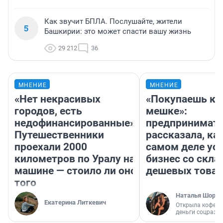
Как звучит БПЛА. Послушайте, жители
5
Башкирии: это может спасти вашу жизнь
29 212
36
МНЕНИЕ
МНЕНИЕ
«Нет некрасивых
«Покупаешь ко
городов, есть
мешке»:
недофинансированные».
предпринимат
Путешественники
рассказала, как
проехали 2000
самом деле ус
километров по Уралу на
бизнес со скл
машине — стоило ли оно
дешевых това
того
Наталья Шорох
Екатерина Литкевич
Открыла кофейн
деньги соцразв