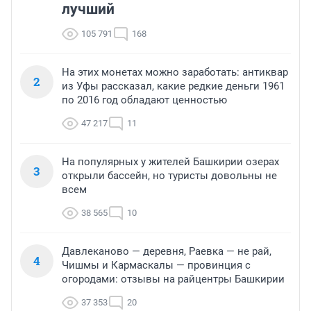
лучший
105 791
168
На этих монетах можно заработать: антиквар
2
из Уфы рассказал, какие редкие деньги 1961
по 2016 год обладают ценностью
47 217
11
На популярных у жителей Башкирии озерах
3
открыли бассейн, но туристы довольны не
всем
38 565
10
Давлеканово — деревня, Раевка — не рай,
4
Чишмы и Кармаскалы — провинция с
огородами: отзывы на райцентры Башкирии
37 353
20