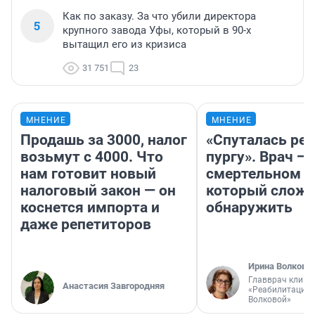
Как по заказу. За что убили директора
5
крупного завода Уфы, который в 90-х
вытащил его из кризиса
31 751
23
МНЕНИЕ
МНЕНИЕ
Продашь за 3000, налог
«Спуталась реч
возьмут с 4000. Что
пургу». Врач — 
нам готовит новый
смертельном д
налоговый закон — он
который слож
коснется импорта и
обнаружить
даже репетиторов
Ирина Волкова
Главврач клини
Анастасия Завгородняя
«Реабилитация 
Волковой»