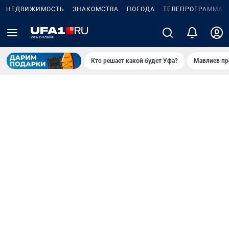
НЕДВИЖИМОСТЬ
ЗНАКОМСТВА
ПОГОДА
ТЕЛЕПРОГРАММА
Кто решает какой будет Уфа?
Мавлиев пр