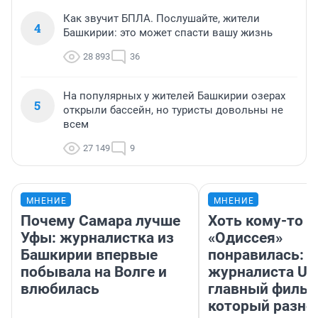
Как звучит БПЛА. Послушайте, жители
4
Башкирии: это может спасти вашу жизнь
28 893
36
На популярных у жителей Башкирии озерах
5
открыли бассейн, но туристы довольны не
всем
27 149
9
МНЕНИЕ
МНЕНИЕ
Почему Самара лучше
Хоть кому-то
Уфы: журналистка из
«Одиссея»
Башкирии впервые
понравилась: 
побывала на Волге и
журналиста UF
влюбилась
главный фильм
который разно