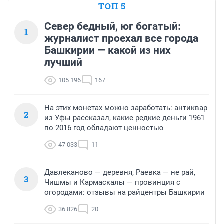
ТОП 5
Север бедный, юг богатый:
1
журналист проехал все города
Башкирии — какой из них
лучший
105 196
167
На этих монетах можно заработать: антиквар
2
из Уфы рассказал, какие редкие деньги 1961
по 2016 год обладают ценностью
47 033
11
Давлеканово — деревня, Раевка — не рай,
3
Чишмы и Кармаскалы — провинция с
огородами: отзывы на райцентры Башкирии
36 826
20