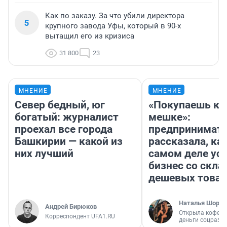
Как по заказу. За что убили директора
5
крупного завода Уфы, который в 90-х
вытащил его из кризиса
31 800
23
МНЕНИЕ
МНЕНИЕ
Север бедный, юг
«Покупаешь ко
богатый: журналист
мешке»:
проехал все города
предпринимат
Башкирии — какой из
рассказала, как
них лучший
самом деле ус
бизнес со скл
дешевых това
Наталья Шорох
Андрей Бирюков
Открыла кофейн
Корреспондент UFA1.RU
деньги соцразв