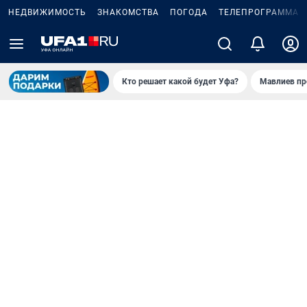
НЕДВИЖИМОСТЬ
ЗНАКОМСТВА
ПОГОДА
ТЕЛЕПРОГРАММА
Кто решает какой будет Уфа?
Мавлиев пр