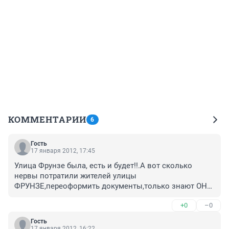
КОММЕНТАРИИ
6
Гость
17 января 2012, 17:45
Улица Фрунзе была, есть и будет!!.А вот сколько 
нервы потратили жителей улицы 
ФРУНЗЕ,переоформить документы,только знают ОНИ 
САМИ.А вот З.Ваки-Валиди можно было на новых 
+0
–0
улицах,по согласию жителей.Не кто Его и не знают, и 
вряд ли хотят знать,,,.
Гость
17 января 2012, 16:22