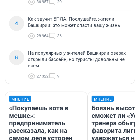
36 957
20
Как звучит БПЛА. Послушайте, жители
4
Башкирии: это может спасти вашу жизнь
28 964
36
На популярных у жителей Башкирии озерах
5
открыли бассейн, но туристы довольны не
всем
27 322
9
МНЕНИЕ
МНЕНИЕ
«Покупаешь кота в
Боязнь высоты
мешке»:
сможет ли «Уфа
предприниматель
тренера обыгр
рассказала, как на
фаворита лиги 
самом деле устроен
удержаться на