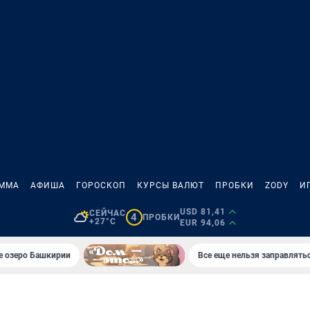
АММА
АФИША
ГОРОСКОП
КУРСЫ ВАЛЮТ
ПРОБКИ
ZODY
И
USD 81,41
СЕЙЧАС
4
ПРОБКИ
+27°C
EUR 94,06
е озеро Башкирии
Все еще нельзя заправлять