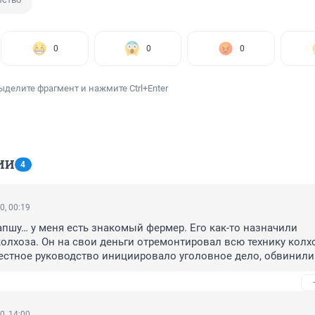
0
0
0
ыделите фрагмент и нажмите Ctrl+Enter
ИИ
4
0, 00:19
пшу… у меня есть знакомый фермер. Его как-то назначили 
олхоза. Он на свои деньги отремонтировал всю технику колхоз
естное руководство инициировало уголовное дело, обвинили 
банкротстве колхоза, и выгнали. А те деньги, которые он вло
рмана ему никто и не вернул. Дело было в Татышлинском ра
0, 14:00