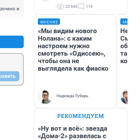
22 644
114
очено и 
МНЕНИЕ
МНЕНИ
+0
–0
«Мы видим нового
Незва
Нолана»: с каким
Сможе
настроем нужно
обыгр
смотреть «Одиссею»,
татар
чтобы она не
котор
выглядела как фиаско
равить
Надежда Губарь
РЕКОМЕНДУЕМ
«Ну вот и всё»: звезда
«Дома-2» развелась с