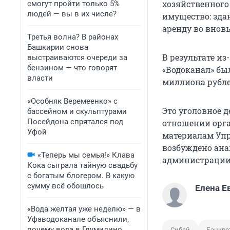
хозяйственного
смогут пройти только 5%
людей — вы в их числе?
имущество: здан
аренду во внов
Третья волна? В районах
Башкирии снова
В результате и
выстраиваются очереди за
бензином — что говорят
«Водоканал» был
власти
миллиона рубле
«Особняк Веремеенко» с
Это уголовное 
бассейном и скульптурами
Посейдона спрятался под
отношении орга
Уфой
материалам Упр
возбуждено ана
«Теперь мы семья!» Клава
администрации
Кока сыграла тайную свадьбу
с богатым блогером. В какую
сумму всё обошлось
Елена Е
«Вода желтая уже неделю» — в
Уфаводоканале объяснили,
почему вода в Глумилино
Сибай
Банкро