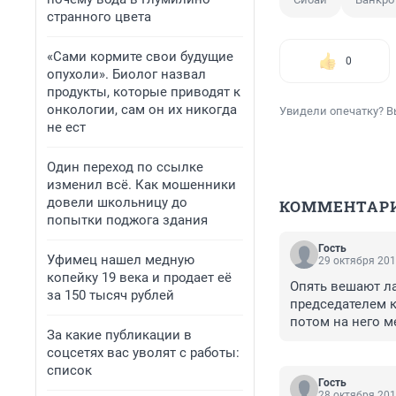
странного цвета
«Сами кормите свои будущие
0
опухоли». Биолог назвал
продукты, которые приводят к
онкологии, сам он их никогда
Увидели опечатку? В
не ест
Один переход по ссылке
изменил всё. Как мошенники
довели школьницу до
КОММЕНТАР
попытки поджога здания
Гость
Уфимец нашел медную
29 октября 201
копейку 19 века и продает её
Опять вешают ла
за 150 тысяч рублей
председателем к
потом на него м
За какие публикации в
преднамеренном 
соцсетях вас уволят с работы:
собственного ка
список
Гость
28 октября 201