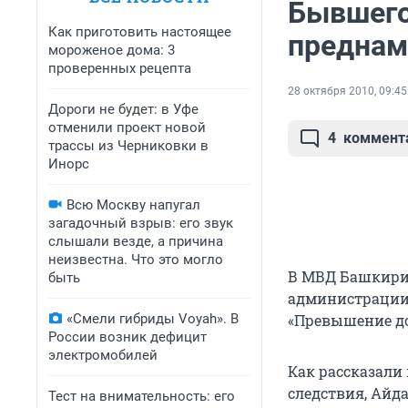
Бывшего
Как приготовить настоящее
преднам
мороженое дома: 3
проверенных рецепта
28 октября 2010, 09:45
Дороги не будет: в Уфе
отменили проект новой
4
коммент
трассы из Черниковки в
Инорс
Всю Москву напугал
загадочный взрыв: его звук
слышали везде, а причина
неизвестна. Что это могло
В МВД Башкирии
быть
администрации 
«Смели гибриды Voyah». В
«Превышение д
России возник дефицит
электромобилей
Как рассказали
следствия, Айда
Тест на внимательность: его