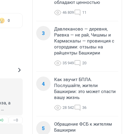
обладают ценностью
46 809
11
0
Давлеканово — деревня,
3
Раевка — не рай, Чишмы и
Кармаскалы — провинция с
огородами: отзывы на
райцентры Башкирии
35 949
20
Как звучит БПЛА.
4
Послушайте, жители
Башкирии: это может спасти
вашу жизнь
а, а 
28 542
36
жил из 
+0
–0
йоне
Обращение ФСБ к жителям
5
Башкирии