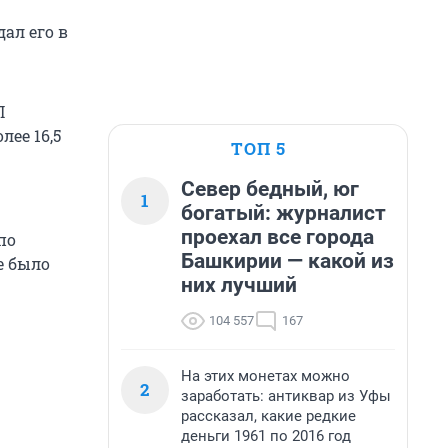
ал его в
П
ее 16,5
ТОП 5
Север бедный, юг
1
богатый: журналист
проехал все города
по
Башкирии — какой из
е было
них лучший
104 557
167
На этих монетах можно
2
заработать: антиквар из Уфы
рассказал, какие редкие
деньги 1961 по 2016 год