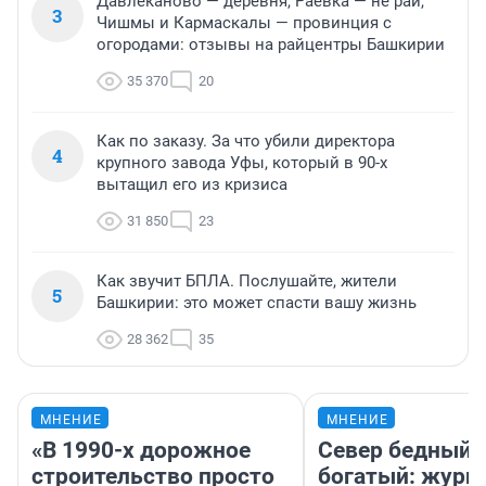
Давлеканово — деревня, Раевка — не рай,
3
Чишмы и Кармаскалы — провинция с
огородами: отзывы на райцентры Башкирии
35 370
20
Как по заказу. За что убили директора
4
крупного завода Уфы, который в 90-х
вытащил его из кризиса
31 850
23
Как звучит БПЛА. Послушайте, жители
5
Башкирии: это может спасти вашу жизнь
28 362
35
МНЕНИЕ
МНЕНИЕ
«В 1990-х дорожное
Север бедный,
строительство просто
богатый: журн