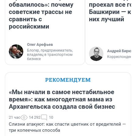
обвалилось»: почему
проехал все го
советские трассы не
Башкирии — ка
сравнить с
них лучший
российскими
Олег Арефьев
Блогер, предприниматель,
Андрей Бирюко
владелец в транспортном
Корреспондент 
бизнесе
РЕКОМЕНДУЕМ
«Мы начали в самое нестабильное
время»: как многодетная мама из
Архангельска создала свой бизнес
21 час
14 292
10
Слизни атакуют: как спасти цветник от вредителей —
три копеечных способа