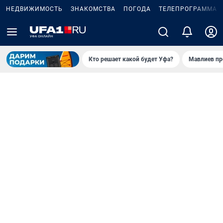
НЕДВИЖИМОСТЬ
ЗНАКОМСТВА
ПОГОДА
ТЕЛЕПРОГРАММА
Кто решает какой будет Уфа?
Мавлиев пр