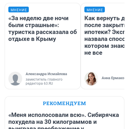
МНЕНИЕ
МНЕНИЕ
«За неделю две ночи
Как вернуть де
были страшные»:
после закрыти
туристка рассказала об
ипотеки? Эксп
отдыхе в Крыму
назвала способ
котором знают
не все
Александра Исмайлова
Анна Ермакова
заместитель главного
редактора 63.RU
РЕКОМЕНДУЕМ
«Меня исполосовали всю». Сибирячка
похудела на 30 килограммов и
выиграла преображение у