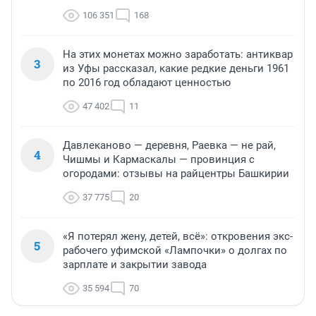
106 351
168
На этих монетах можно заработать: антиквар
3
из Уфы рассказал, какие редкие деньги 1961
по 2016 год обладают ценностью
47 402
11
Давлеканово — деревня, Раевка — не рай,
4
Чишмы и Кармаскалы — провинция с
огородами: отзывы на райцентры Башкирии
37 775
20
«Я потерял жену, детей, всё»: откровения экс-
5
рабочего уфимской «Лампочки» о долгах по
зарплате и закрытии завода
35 594
70