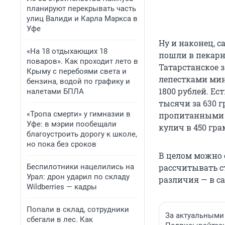
планируют перекрывать часть
улиц Валиди и Карла Маркса в
Уфе
Ну и наконец, 
«На 18 отдыхающих 18
пошли в пекарню
поваров». Как проходит лето в
Татарстанское 
Крыму с перебоями света и
лепестками мин
бензина, водой по графику и
1800 рублей. Ес
налетами БПЛА
тысячи за 630 г
«Тропа смерти» у гимназии в
пропитанными р
Уфе: в мэрии пообещали
кулич в 450 гра
благоустроить дорогу к школе,
но пока без сроков
В целом можно с
Беспилотники нацелились на
рассчитывать ст
Урал: дрон ударил по складу
различия — в с
Wildberries — кадры
Попали в склад, сотрудники
За актуальными
сбегали в лес. Как