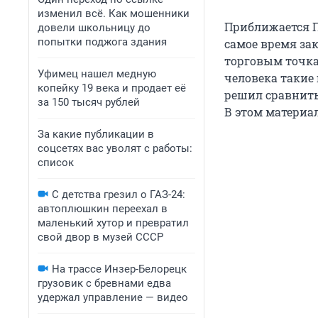
изменил всё. Как мошенники
Приближается П
довели школьницу до
попытки поджога здания
самое время за
торговым точка
Уфимец нашел медную
человека такие
копейку 19 века и продает её
решил сравнить 
за 150 тысяч рублей
В этом материал
За какие публикации в
соцсетях вас уволят с работы:
список
С детства грезил о ГАЗ-24:
автоплюшкин переехал в
маленький хутор и превратил
свой двор в музей СССР
На трассе Инзер-Белорецк
грузовик с бревнами едва
удержал управление — видео