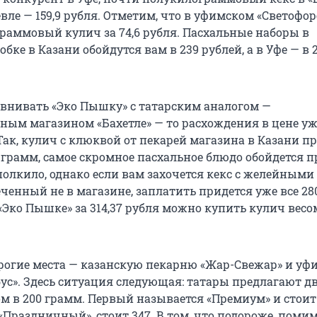
вле — 159,9 рубля. Отметим, что в уфимском «Светофо
граммовый кулич за 74,6 рубля. Пасхальные наборы в
бке в Казани обойдутся вам в 239 рублей, а в Уфе — в 
равнивать «Эко Пышку» с татарским аналогом —
ным магазином «Бахетле» — то расхождения в цене уж
Так, кулич с клюквой от пекарей магазина в Казани п
0 грамм, самое скромное пасхальное блюдо обойдется 
 полкило, однако если вам захочется кекс с желейными
ченный не в магазине, заплатить придется уже все 28
 «Эко Пышке» за 314,37 рубля можно купить кулич весо
орогие места — казанскую пекарню «Жар-Свежар» и у
бус». Здесь ситуация следующая: татары предлагают д
ом в 200 грамм. Первый называется «Премиум» и стоит
 «Праздничный», стоит 347. В том, что подороже, пом