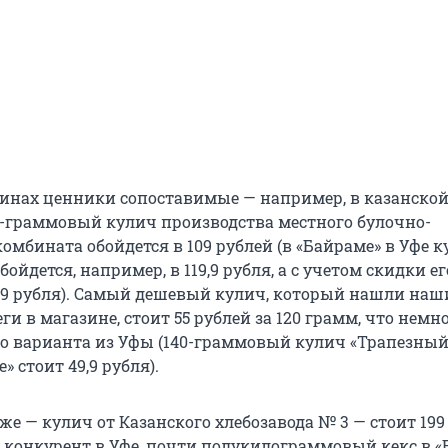
зинах ценники сопоставимые — например, в казанско
0-граммовый кулич производства местного булочно-
омбината обойдется в 109 рублей (в «Байраме» в Уфе 
обойдется, например, в 119,9 рубля, а с учетом скидки 
89,9 рубля). Самый дешевый кулич, который нашли наш
ги в магазине, стоит 55 рублей за 120 грамм, что немн
о варианта из Уфы (140-граммовый кулич «Трапезный»
» стоит 49,9 рубля).
е — кулич от Казанского хлебозавода № 3 — стоит 199
конкурент в Уфе, почти полукилограммовый кекс в «