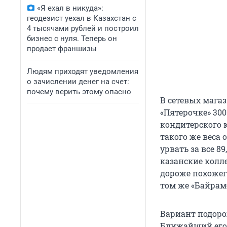
«Я ехал в никуда»:
геодезист уехал в Казахстан с
4 тысячами рублей и построил
бизнес с нуля. Теперь он
продает франшизы
Людям приходят уведомления
о зачислении денег на счет:
почему верить этому опасно
В сетевых мага
«Пятерочке» 30
кондитерского к
такого же веса 
урвать за все 
казанские колле
дороже похожег
том же «Байраме
Вариант подорож
Ближайший его 