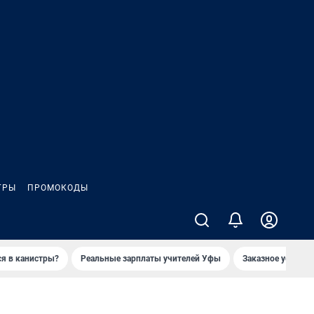
ГРЫ
ПРОМОКОДЫ
ся в канистры?
Реальные зарплаты учителей Уфы
Заказное убийств