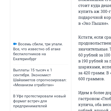
стоит куда деше
купить аж 300-
подарочной коро
в «Эко Пышке».
Кстати, если с
продовольствен
Восемь сбили, три упали.
значительные. 
Все, что известно об атаке
беспилотников на
60 рублей за 10
Екатеринбург
в 190 рублей за
шариками, испе
Выплаты 15 тысяч к 1
за 420 грамм. В
сентября. Экономист
600 граммов.
Шайахметов спрогнозировал:
«Механизм отработан»
Идем в более д
В Уфе протестировали новый
гастроном «Гло
формат встреч для
кулича, оба вес
предпринимателей
рублей, второй,