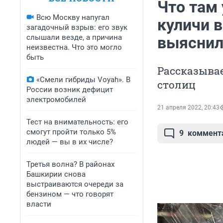
Что там 
Всю Москву напугал
куличи в
загадочный взрыв: его звук
слышали везде, а причина
выяснил
неизвестна. Что это могло
быть
Рассказывае
«Смели гибриды Voyah». В
столиц
России возник дефицит
электромобилей
21 апреля 2022, 20:43
Тест на внимательность: его
смогут пройти только 5%
9
коммент
людей — вы в их числе?
Третья волна? В районах
Башкирии снова
выстраиваются очереди за
бензином — что говорят
власти