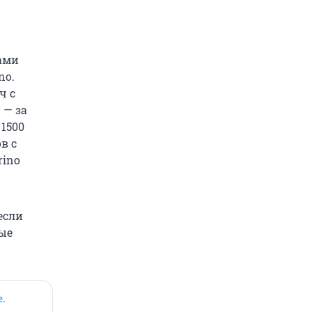
ами
no.
ч с
 — за
 1500
в с
rino
если
ные
е
.