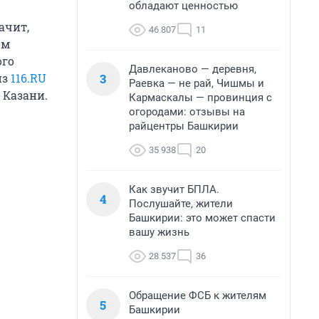
обладают ценностью
ачит,
46 807
11
им
ого
Давлеканово — деревня,
3
из
116.RU
Раевка — не рай, Чишмы и
 Казани.
Кармаскалы — провинция с
огородами: отзывы на
райцентры Башкирии
35 938
20
Как звучит БПЛА.
4
Послушайте, жители
Башкирии: это может спасти
вашу жизнь
28 537
36
Обращение ФСБ к жителям
5
Башкирии