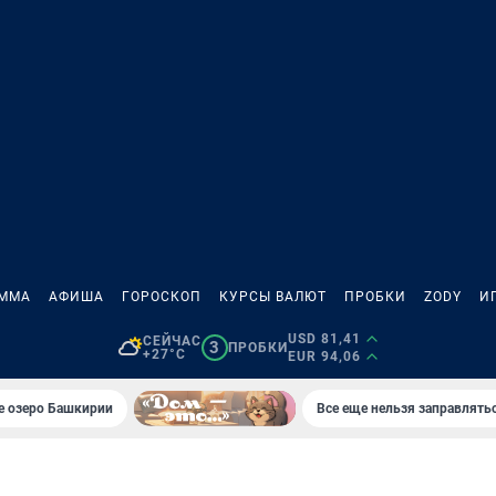
АММА
АФИША
ГОРОСКОП
КУРСЫ ВАЛЮТ
ПРОБКИ
ZODY
И
USD 81,41
СЕЙЧАС
3
ПРОБКИ
+27°C
EUR 94,06
е озеро Башкирии
Все еще нельзя заправлять