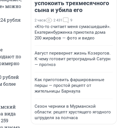
успокоить трехмесячного
ре» можно
сына и убила его
224 рубля
2 часа
2 431
9
«Кто-то считает меня сумасшедшей».
Екатеринбурженка приютила дома
200 жирафов — фото и видео
е
Август перевернет жизнь Козерогов.
родают по
К чему готовит ретроградный Сатурн
примерно
— прогноз
0 рублей
Как приготовить фаршированные
м более
перцы — простой рецепт от
жительницы Барнаула
Сезон черники в Мурманской
фимский
области: рецепт хрустящего ягодного
ва вида
штруделя за полчаса
 259
имо изюма