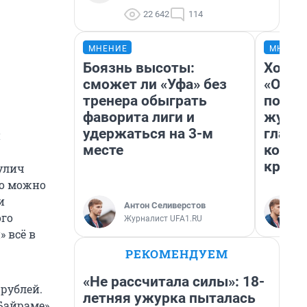
22 642
114
МНЕНИЕ
МНЕНИ
Боязнь высоты:
Хоть 
сможет ли «Уфа» без
«Одис
тренера обыграть
понра
фаворита лиги и
журна
удержаться на 3-м
главн
й
месте
котор
крити
кулич
его можно
и
Антон Селиверстов
ого
Журналист UFA1.RU
 всё в
РЕКОМЕНДУЕМ
«Не рассчитала силы»: 18-
 рублей.
летняя ужурка пыталась
Байраме»,