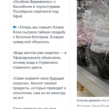
«Особняк Веремеенко» с
бассейном и скульптурами
Посейдона спрятался под
Уфой
«Теперь мы семья!» Клава
Кока сыграла тайную свадьбу
с богатым блогером. В какую
сумму всё обошлось
«Вода желтая уже неделю» — в
Уфаводоканале объяснили,
почему вода в Глумилино
странного цвета
«Сами кормите свои будущие
опухоли». Биолог назвал
продукты, которые приводят к
онкологии, сам он их никогда
не ест
Если вы думаете, что 
Источник: 
Эльза Исла
Один переход по ссылке