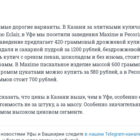
самые дорогие варианты. В Казани за элитными кулич
 Eclair, в Уфе мы посетили заведения Maxime и Pecori
заведение предлагает 420-граммовый дрожжевой кули
даля и сахарной пудрой за 1200 рублей, бездрожжевой
ть кулич с орехом пекан, шоколадом и без изюма, стоит
рамм. В Maxime пасхальное изделие массой 600 граммо
омом цукатами можно купить за 580 рублей, а в Peco
ммов стоит 700 рублей.
казать, что цены в Казани выше, чем в Уфе, особенно 
оимость не за штуку, а за массу. Особенно значитель
амом высоком ценовом сегменте.
 новостями Уфы и Башкирии следите
в нашем Telegram-канал