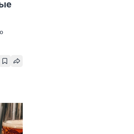
рые
о