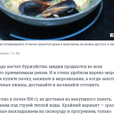
з супермаркета отлично хранятся дома в морозилке, их можно достать и пр
жанин / E1.RU
адо насчет буржуйства: мидии продаются во всех
по приемлемым ценам. И в очень удобном варено-мо
е купите пачку, закиньте в морозильник, а когда захот
чные ужины, доставайте и начинайте готовить.
но в пачке 500 г), не доставая из вакуумного пакета,
аем под струей теплой воды. Крайний вариант — сраз
ые выкладываем на сковороду и прогреваем, только