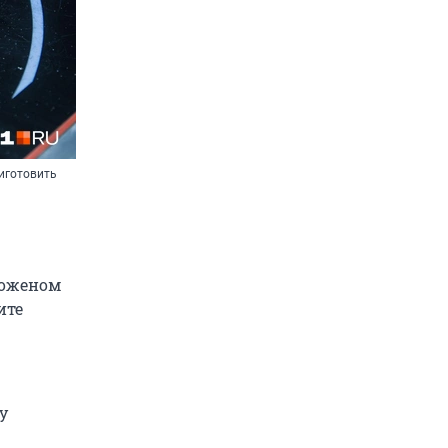
иготовить
роженом
ите
у