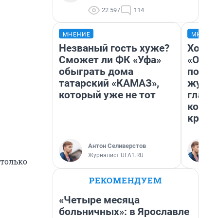
22 597
114
МНЕНИЕ
МНЕНИ
Незваный гость хуже?
Хоть 
Сможет ли ФК «Уфа»
«Одис
обыграть дома
понра
татарский «КАМАЗ»,
журна
который уже не тот
главн
котор
крити
Антон Селиверстов
Журналист UFA1.RU
столько
РЕКОМЕНДУЕМ
«Четыре месяца
больничных»: в Ярославле