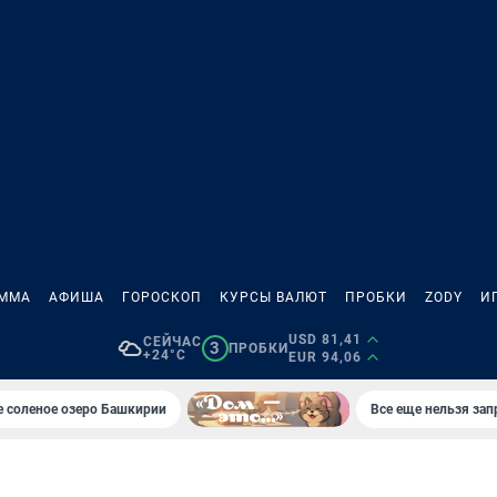
АММА
АФИША
ГОРОСКОП
КУРСЫ ВАЛЮТ
ПРОБКИ
ZODY
И
USD 81,41
СЕЙЧАС
3
ПРОБКИ
+24°C
EUR 94,06
 соленое озеро Башкирии
Все еще нельзя зап