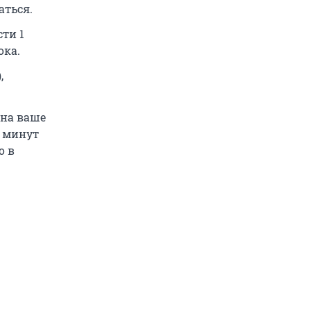
аться.
сти 1
ока.
,
 на ваше
5 минут
о в