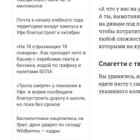
миллионов
«А что у нас н
А ты, вымотанн
Почти к началу учебного года:
на диване под л
территорию вокруг кампуса в
чтобы потратит
Уфе благоустроят к октябрю
любой сложност
которыми на ку
«На 18 отдыхающих 18
поваров». Как проходит лето в
Крыму с перебоями света и
Спагетти с т
бензина, водой по графику и
налетами БПЛА
Вы удивитесь, 
едите пасту с с
«Тропа смерти» у гимназии в
указанного кол
Уфе: в мэрии пообещали
благоустроить дорогу к школе,
но пока без сроков
Беспилотники нацелились на
Урал: дрон ударил по складу
Wildberries — кадры