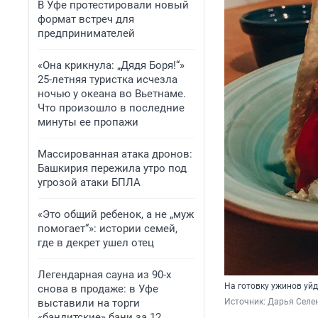
В Уфе протестировали новый
формат встреч для
предпринимателей
«Она крикнула: „Дядя Боря!“»
25-летняя туристка исчезла
ночью у океана во Вьетнаме.
Что произошло в последние
минуты ее пропажи
Массированная атака дронов:
Башкирия пережила утро под
угрозой атаки БПЛА
«Это общий ребенок, а не „муж
помогает“»: истории семей,
где в декрет ушел отец
Легендарная сауна из 90-х
На готовку ужинов уйд
снова в продаже: в Уфе
выставили на торги
Источник: 
Дарья Селен
«бандитские» бани за 12