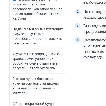
выбираем о
бомжом». Туристка
рассказала, как спасалась во
На сковород
время налета беспилотников
мелконарез
на Сочи
Выкладывае
Надвигается волна пугающих
прогреваем
вирусов — ученые
потребовали срочно усилить
Смешиваем 1
безопасность
усмотрение
(тут важно 
«Туризм не прекращается, он
сковороде.
трансформируется»: как
россияне будут отдыхать в
августе — ответ эксперта
Знание лучше богатства:
какими зарплатами школы
Уфы пытаются заманить
учителей
С 1 сентября детей будут