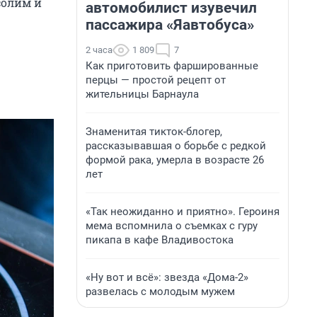
солим и
автомобилист изувечил
пассажира «Яавтобуса»
2 часа
1 809
7
Как приготовить фаршированные
перцы — простой рецепт от
жительницы Барнаула
Знаменитая тикток-блогер,
рассказывавшая о борьбе с редкой
формой рака, умерла в возрасте 26
лет
«Так неожиданно и приятно». Героиня
мема вспомнила о съемках с гуру
пикапа в кафе Владивостока
«Ну вот и всё»: звезда «Дома-2»
развелась с молодым мужем