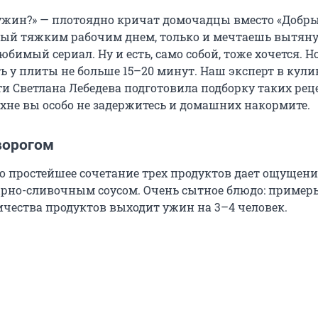
а ужин?» — плотоядно кричат домочадцы вместо «Добры
ый тяжким рабочим днем, только и мечтаешь вытяну
юбимый сериал. Ну и есть, само собой, тоже хочется. Но
ь у плиты не больше 15–20 минут. Наш эксперт в кул
и Светлана Лебедева подготовила подборку таких реце
хне вы особо не задержитесь и домашних накормите.
ворогом
но простейшее сочетание трех продуктов дает ощущени
ырно-сливочным соусом. Очень сытное блюдо: примерьт
ичества продуктов выходит ужин на 3–4 человек.