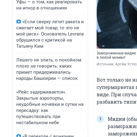
Уфы — о том, как реагировать
на игнор в отношениях
«Если сверху летит ракета и
сжигает мой товар, то это не
мой риск». Основатель Levrana
обрушился с критикой на
Татьяну Ким
Замороженные мидии и
в любой момент
Лешего не злить, о покойном
Источник: 
Артём Устю
плохо не говорить: каких
примет придерживались
народы Башкирии — список
Вот только не н
супермаркетах 
«Рейс задерживается».
виде. При случа
Закрытые аэропорты,
разбавить типи
неудобные ночевки и сутки на
пересадку: как
путешествовать при
Мидии (обыч
нестабильном небе
разморажив
замороженн
«В переходе с вонючим