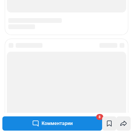
Электронный адрес редакции:
ufa1@shkulev.ru
Контактные данные для Роскомнадзора и государственных органов:
juristchel@shkulev.ru
Техподдержка:
help@shkulev.ru
Связаться с отделом продаж: моб. 8 (992) 212-32-74, раб. 8 800 2000-383,
доб. 3614,
reklamangs@shkulev.ru
Редакция сайта не несет ответственности за достоверность
информации, содержащейся в рекламных объявлениях.
Информация об ограничениях
Политика использования cookies
Рекомендательные системы
Политика конфиденциальности и обработки персональных данных и
правила использования сайта
Пользовательское соглашение сервиса «Подписка без баннерной
рекламы»
8
Комментарии