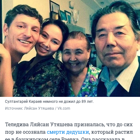
Султангарей Кираев немного не дожил до 89 лет.
Источник: 
Ляйсан Утяшева / Vk.com
Теледива Ляйсан Утяшева призналась, что до сих
пор не осознала
смерти дедушки
, который растил
ее в башкирском селе Раевка. Она рассказала в