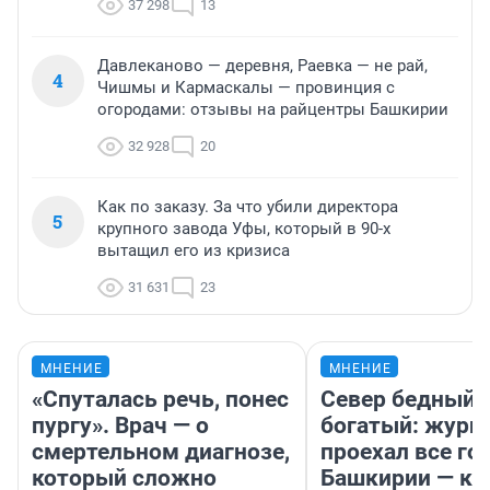
37 298
13
Давлеканово — деревня, Раевка — не рай,
4
Чишмы и Кармаскалы — провинция с
огородами: отзывы на райцентры Башкирии
32 928
20
Как по заказу. За что убили директора
5
крупного завода Уфы, который в 90-х
вытащил его из кризиса
31 631
23
МНЕНИЕ
МНЕНИЕ
«Спуталась речь, понес
Север бедный,
пургу». Врач — о
богатый: журн
смертельном диагнозе,
проехал все го
который сложно
Башкирии — ка