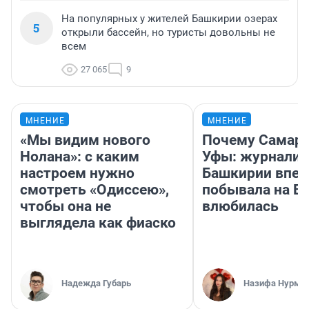
На популярных у жителей Башкирии озерах
5
открыли бассейн, но туристы довольны не
всем
27 065
9
МНЕНИЕ
МНЕНИЕ
«Мы видим нового
Почему Самара
Нолана»: с каким
Уфы: журналис
настроем нужно
Башкирии впе
смотреть «Одиссею»,
побывала на Во
чтобы она не
влюбилась
выглядела как фиаско
Надежда Губарь
Назифа Нурму