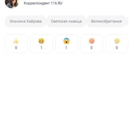
Корреспондент 116.RU
Эльсина Хайрова
Светская львица
Великобритания
0
1
1
0
0