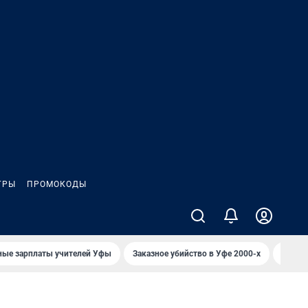
ГРЫ
ПРОМОКОДЫ
ные зарплаты учителей Уфы
Заказное убийство в Уфе 2000-х
Каким