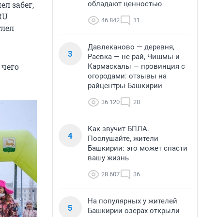
обладают ценностью
ел забег,
RU
46 842
11
тлел
Давлеканово — деревня,
3
Раевка — не рай, Чишмы и
 чего
Кармаскалы — провинция с
огородами: отзывы на
райцентры Башкирии
36 120
20
Как звучит БПЛА.
4
Послушайте, жители
Башкирии: это может спасти
вашу жизнь
28 607
36
На популярных у жителей
5
Башкирии озерах открыли