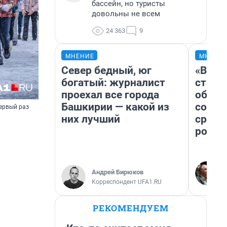
бассейн, но туристы
довольны не всем
24 363
9
МНЕНИЕ
МНЕНИ
Север бедный, юг
«В 19
богатый: журналист
строи
проехал все города
обвал
Башкирии — какой из
совет
ервый раз
них лучший
сравн
росси
Андрей Бирюков
Корреспондент UFA1.RU
РЕКОМЕНДУЕМ