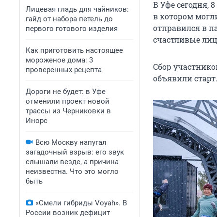
В Уфе сегодня, 
Лицевая гладь для чайников:
в котором могл
гайд от набора петель до
отправился в п
первого готового изделия
счастливые лиц
Как приготовить настоящее
мороженое дома: 3
Сбор участников
проверенных рецепта
объявили старт
Дороги не будет: в Уфе
отменили проект новой
трассы из Черниковки в
Инорс
Всю Москву напугал
загадочный взрыв: его звук
слышали везде, а причина
неизвестна. Что это могло
быть
«Смели гибриды Voyah». В
России возник дефицит