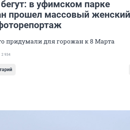
бегут: в уфимском парке
н прошел массовый женски
 фоторепортаж
о придумали для горожан к 8 Марта
2 934
тарий