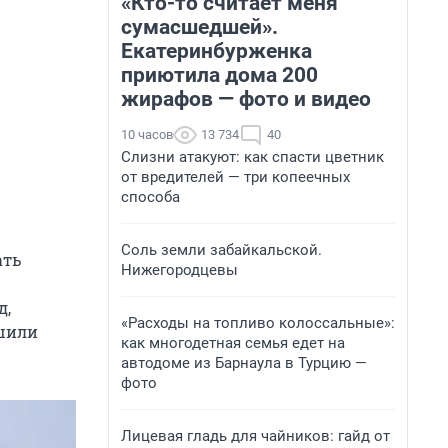
«Кто-то считает меня
сумасшедшей».
Екатеринбурженка
приютила дома 200
жирафов — фото и видео
10 часов
13 734
40
Слизни атакуют: как спасти цветник
от вредителей — три копеечных
способа
Соль земли забайкальской.
ать
Нижегородцевы
д,
«Расходы на топливо колоссальные»:
ешили
как многодетная семья едет на
автодоме из Барнаула в Турцию —
фото
Лицевая гладь для чайников: гайд от