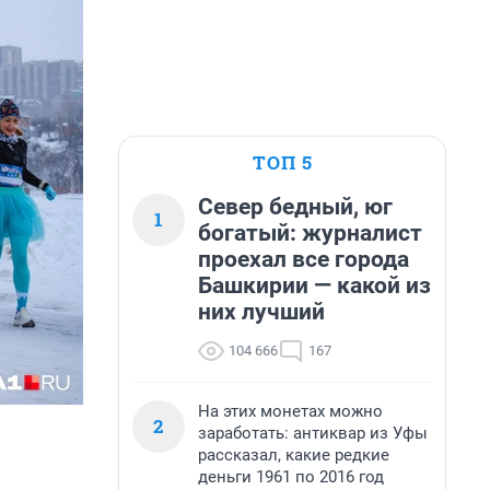
ТОП 5
Север бедный, юг
1
богатый: журналист
проехал все города
Башкирии — какой из
них лучший
104 666
167
На этих монетах можно
2
заработать: антиквар из Уфы
рассказал, какие редкие
деньги 1961 по 2016 год