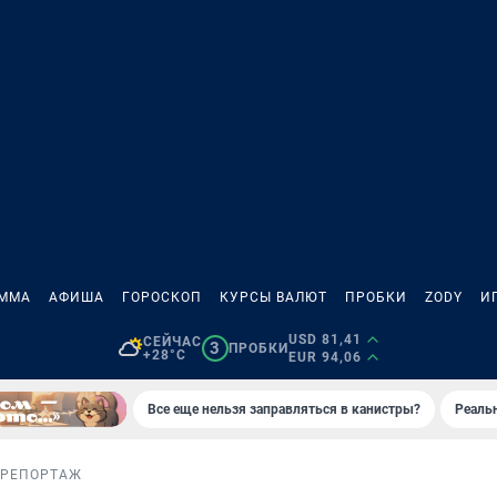
АММА
АФИША
ГОРОСКОП
КУРСЫ ВАЛЮТ
ПРОБКИ
ZODY
И
USD 81,41
СЕЙЧАС
3
ПРОБКИ
+28°C
EUR 94,06
Все еще нельзя заправляться в канистры?
Реаль
ОРЕПОРТАЖ