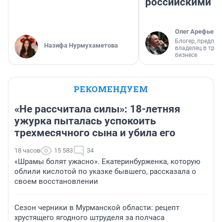
российскими
Олег Арефьев
Блогер, предпри
Назифа Нурмухаметова
владелец в тра
бизнесе
РЕКОМЕНДУЕМ
«Не рассчитала силы»: 18-летняя
ужурка пыталась успокоить
трехмесячного сына и убила его
18 часов
15 583
34
«Шрамы болят ужасно». Екатеринбурженка, которую
облили кислотой по указке бывшего, рассказала о
своем восстановлении
Сезон черники в Мурманской области: рецепт
хрустящего ягодного штруделя за полчаса