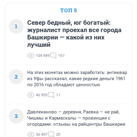
ТОП 5
Север бедный, юг богатый:
1
журналист проехал все города
Башкирии — какой из них
лучший
104 989
167
На этих монетах можно заработать: антиквар
2
из Уфы рассказал, какие редкие деньги 1961
по 2016 год обладают ценностью
46 955
11
Давлеканово — деревня, Раевка — не рай,
3
Чишмы и Кармаскалы — провинция с
огородами: отзывы на райцентры Башкирии
36 497
20