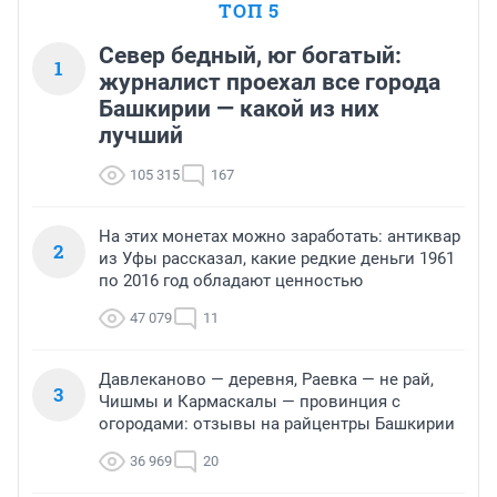
ТОП 5
Север бедный, юг богатый:
1
журналист проехал все города
Башкирии — какой из них
лучший
105 315
167
На этих монетах можно заработать: антиквар
2
из Уфы рассказал, какие редкие деньги 1961
по 2016 год обладают ценностью
47 079
11
Давлеканово — деревня, Раевка — не рай,
3
Чишмы и Кармаскалы — провинция с
огородами: отзывы на райцентры Башкирии
36 969
20