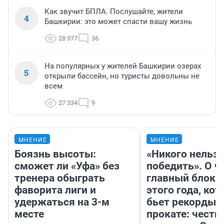
Как звучит БПЛА. Послушайте, жители
4
Башкирии: это может спасти вашу жизнь
28 977
36
На популярных у жителей Башкирии озерах
5
открыли бассейн, но туристы довольны не
всем
27 334
9
МНЕНИЕ
МНЕНИЕ
Боязнь высоты:
«Никого нельз
сможет ли «Уфа» без
победить». О ч
тренера обыграть
главный блокб
фаворита лиги и
этого года, ко
удержаться на 3-м
бьет рекорды 
месте
прокате: честн