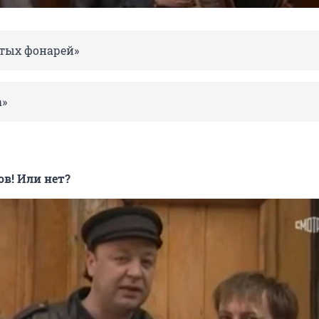
тых фонарей»
а»
ов! Или нет?