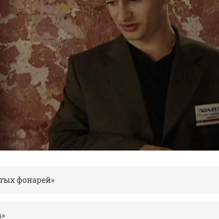
тых фонарей»
а»