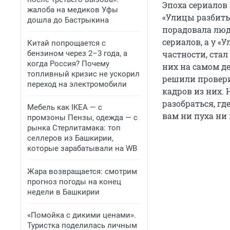
Эпоха сериалов
жалоба на медиков Уфы
«Улицы разбиты
дошла до Бастрыкина
порадовала люд
сериалов, а у «
Китай попрощается с
бензином через 2–3 года, а
частности, стал
когда Россия? Почему
них на самом д
топливный кризис не ускорил
решили провери
переход на электромобили
кадров из них. 
разобраться, гд
Мебель как IKEA — с
вам ни пуха ни 
промзоны Пензы, одежда — с
рынка Стерлитамака: топ
селлеров из Башкирии,
которые зарабатывали на WB
Жара возвращается: смотрим
прогноз погоды на конец
недели в Башкирии
«Помойка с дикими ценами».
Туристка поделилась личным