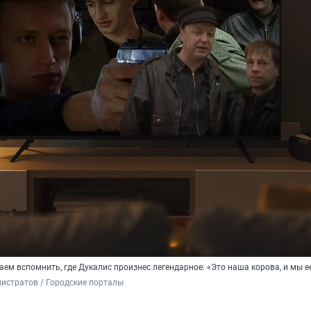
ем вспомнить, где Дукалис произнес легендарное: «Это наша корова, и мы е
истратов / Городские порталы