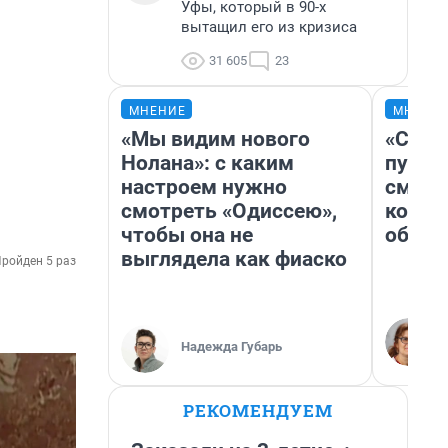
Уфы, который в 90-х
вытащил его из кризиса
31 605
23
МНЕНИЕ
МНЕНИ
«Мы видим нового
«Спут
Нолана»: с каким
пургу»
настроем нужно
смерт
смотреть «Одиссею»,
котор
чтобы она не
обнар
выглядела как фиаско
ройден 5 раз
Надежда Губарь
РЕКОМЕНДУЕМ