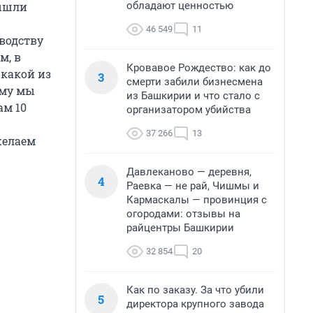
обладают ценностью
вышли
46 549
11
водству
м, в
Кровавое Рождество: как до
 какой из
3
смерти забили бизнесмена
ому мы
из Башкирии и что стало с
ам 10
организатором убийства
37 266
13
желаем
Давлеканово — деревня,
4
Раевка — не рай, Чишмы и
Кармаскалы — провинция с
огородами: отзывы на
райцентры Башкирии
32 854
20
Как по заказу. За что убили
5
директора крупного завода