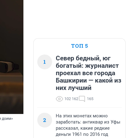
ТОП 5
Север бедный, юг
1
богатый: журналист
проехал все города
Башкирии — какой из
них лучший
102 162
165
На этих монетах можно
2
е доим»
заработать: антиквар из Уфы
рассказал, какие редкие
деньги 1961 по 2016 год