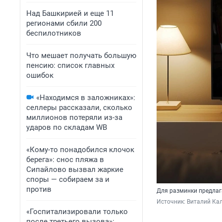
Над Башкирией и еще 11
регионами сбили 200
беспилотников
Что мешает получать большую
пенсию: список главных
ошибок
«Находимся в заложниках»:
селлеры рассказали, сколько
миллионов потеряли из-за
ударов по складам WB
«Кому-то понадобился клочок
берега»: снос пляжа в
Сипайлово вызвал жаркие
споры — собираем за и
против
Для разминки предлага
Источник: 
Виталий Кал
«Госпитализировали только
после третьего вызова»: