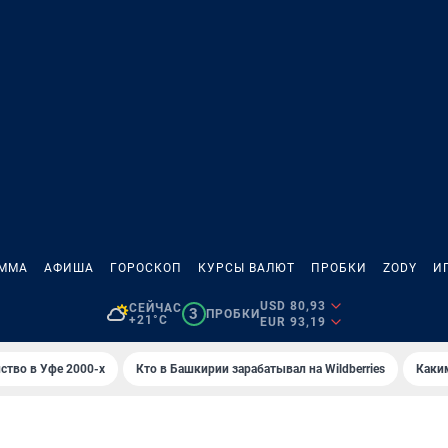
АММА
АФИША
ГОРОСКОП
КУРСЫ ВАЛЮТ
ПРОБКИ
ZODY
И
USD 80,93
СЕЙЧАС
3
ПРОБКИ
+21°C
EUR 93,19
ство в Уфе 2000-х
Кто в Башкирии зарабатывал на Wildberries
Каки