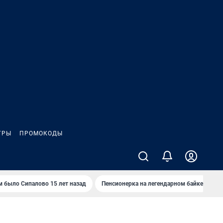
ГРЫ
ПРОМОКОДЫ
м было Сипалово 15 лет назад
Пенсионерка на легендарном байке
Ж