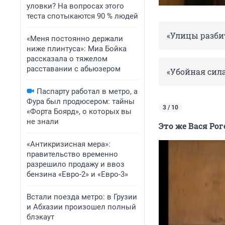
уловки? На вопросах этого
теста спотыкаются 90 % людей
«Улицы разби
«Меня постоянно держали
ниже плинтуса»: Миа Бойка
рассказала о тяжелом
расставании с абьюзером
«Убойная сил
Паспарту работал в метро, а
Фура был продюсером: тайны
3 / 10
«Форта Боярд», о которых вы
не знали
Это же Вася Рог
«Антикризисная мера»:
правительство временно
разрешило продажу и ввоз
бензина «Евро-2» и «Евро-3»
Встали поезда метро: в Грузии
и Абхазии произошел полный
блэкаут