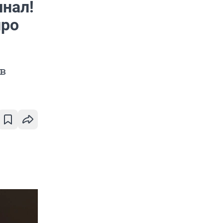
инал!
про
в