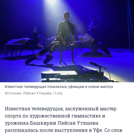
Известная телеведущая показалась уфимцам в новом амплуа
Источник: 
Ляйсан Утяшева / t.me
Известная телеведущая, заслуженный мастер
спорта по художественной гимнастике и
уроженка Башкирии Ляйсан Утяшева
расплакалась после выступления в Уфе. Со слов