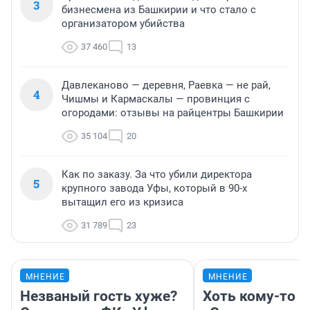
3
бизнесмена из Башкирии и что стало с
организатором убийства
37 460
13
Давлеканово — деревня, Раевка — не рай,
4
Чишмы и Кармаскалы — провинция с
огородами: отзывы на райцентры Башкирии
35 104
20
Как по заказу. За что убили директора
5
крупного завода Уфы, который в 90-х
вытащил его из кризиса
31 789
23
МНЕНИЕ
МНЕНИЕ
Незваный гость хуже?
Хоть кому-то