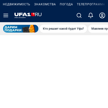
НЕДВИЖИМОСТЬ
ЗНАКОМСТВА
ПОГОДА
ТЕЛЕПРОГРАММА
Кто решает какой будет Уфа?
Мавлиев пр