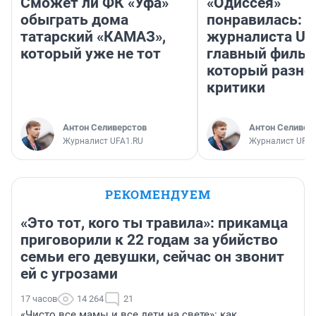
Сможет ли ФК «Уфа»
«Одиссея»
обыграть дома
понравилась: 
татарский «КАМАЗ»,
журналиста UF
который уже не тот
главный фильм
который разно
критики
Антон Селиверстов
Антон Селивер
Журналист UFA1.RU
Журналист UFA1
РЕКОМЕНДУЕМ
«Это тот, кого ты травила»: прикамца
приговорили к 22 годам за убийство
семьи его девушки, сейчас он звонит
ей с угрозами
17 часов
14 264
21
«Чисто все мамы и все дети на свете»: как