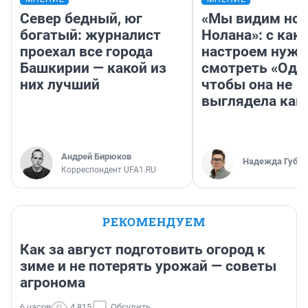
Север бедный, юг
«Мы видим нов
богатый: журналист
Нолана»: с как
проехал все города
настроем нужн
Башкирии — какой из
смотреть «Оди
них лучший
чтобы она не
выглядела как
Андрей Бирюков
Надежда Губар
Корреспондент UFA1.RU
РЕКОМЕНДУЕМ
Как за август подготовить огород к
зиме и не потерять урожай — советы
агронома
6 часов
4 815
Обсудить