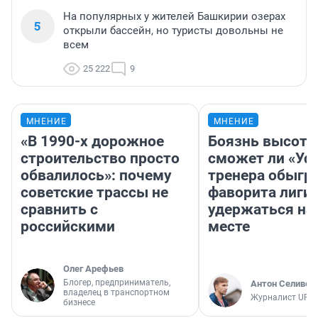
На популярных у жителей Башкирии озерах
5
открыли бассейн, но туристы довольны не
всем
25 222
9
МНЕНИЕ
МНЕНИЕ
«В 1990-х дорожное
Боязнь высоты
строительство просто
сможет ли «Уфа
обвалилось»: почему
тренера обыгр
советские трассы не
фаворита лиги 
сравнить с
удержаться на
российскими
месте
Олег Арефьев
Блогер, предприниматель,
Антон Селивер
владелец в транспортном
Журналист UFA1
бизнесе