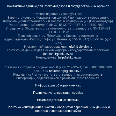
Контактные данные для Роскомнадзора и государственных органов
Сетевое издание «Уфа1.ру» (18+)
Зарегистрировано Федеральной службой по надзору в сфере связи,
информационных технологий и массовых коммуникаций (Роскомнадзор)
Регистрационный номер СМИ ЭЛ № ФС 77– 84716 от 06.02.2023 г.
Учредитель: Общество с ограниченной ответственностью "ИНТЕРНЕТ
ТЕХНОЛОГИИ"
Главный редактор: Петрушкина Светлана Алексеевна
Адрес редакции: 450006, г. Уфа, ул. Ленина, д. 156, 8 (347) 286-51-96 (доб.
3763)
Электронный адрес редакции:
ufa1@shkulev.ru
Контактные данные для Роскомнадзора и государственных органов:
juristchel@shkulev.ru
Техподдержка:
help@shkulev.ru
Связаться с отделом продаж: моб. 8 (992) 212-32-74, раб. 8 800 2000-383,
доб. 3614,
reklamangs@shkulev.ru
Редакция сайта не несет ответственности за достоверность
информации, содержащейся в рекламных объявлениях.
Информация об ограничениях
Политика использования cookies
Рекомендательные системы
Политика конфиденциальности и обработки персональных данных и
правила использования сайта