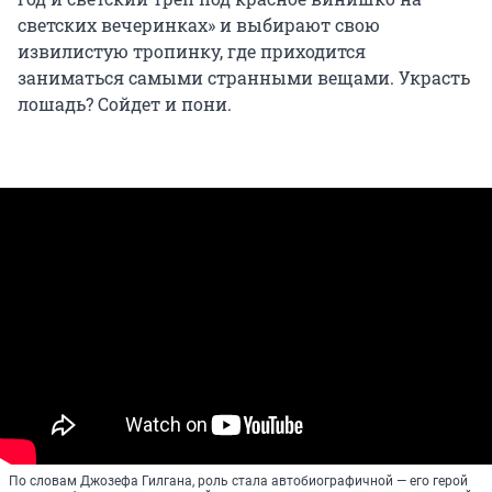
светских вечеринках» и выбирают свою
извилистую тропинку, где приходится
заниматься самыми странными вещами. Украсть
лошадь? Сойдет и пони.
По словам Джозефа Гилгана, роль стала автобиографичной — его герой