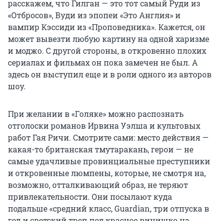
расскажем, что Гилган — это тот самый Руди из
«Отбросов», Вуди из эпопеи «Это Англия» и
вампир Кэссиди из «Проповедника». Кажется, он
может вывезти любую картину на одной харизме
и моджо. С другой стороны, в откровенно плохих
сериалах и фильмах он пока замечен не был. А
здесь он выступил еще и в роли одного из авторов
шоу.
При желании в «Голяке» можно распознать
отголоски романов Ирвина Уэлша и культовых
работ Гая Ричи. Смотрите сами: место действия —
какая-то британская тмутаракань, герои — не
самые удачливые провинциальные преступники
и откровенные люмпены, которые, не смотря на,
возможно, отталкивающий образ, не теряют
привлекательности. Они посылают куда
подальше «средний класс, Guardian, три отпуска в
год и светский треп под красное винишко на