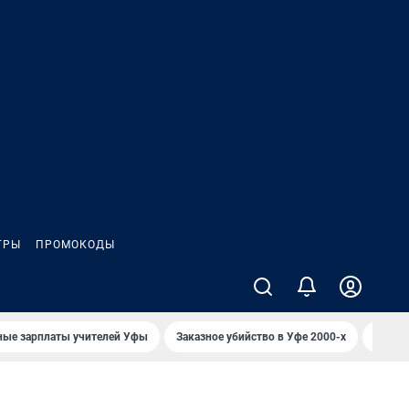
ГРЫ
ПРОМОКОДЫ
ные зарплаты учителей Уфы
Заказное убийство в Уфе 2000-х
Каким