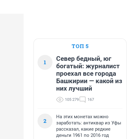
ТОП 5
Север бедный, юг
1
богатый: журналист
проехал все города
Башкирии — какой из
них лучший
105 279
167
На этих монетах можно
2
заработать: антиквар из Уфы
рассказал, какие редкие
деньги 1961 по 2016 год