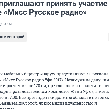
приглашают принять участие
е «Мисс Русское радио»
4 394
 комментарий
» и мебельный центр «Парус» представляют XII регион
ы «Мисс Русское радио Уфа 2017». Незамужние девушки
ет и ростом выше 170 см, приглашаются на кастинг, к
варя в развлекательном комплексе «Огни Уфы», в мега
ло в 17:00. Все претендентки должны обладать не толь
 обаянием, добротой, яркой индивидуальностью и
ностью.