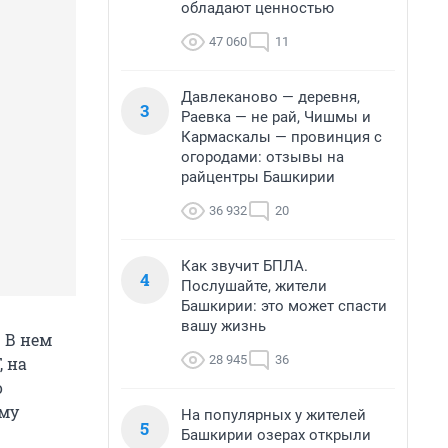
обладают ценностью
47 060
11
Давлеканово — деревня,
3
Раевка — не рай, Чишмы и
Кармаскалы — провинция с
огородами: отзывы на
райцентры Башкирии
36 932
20
Как звучит БПЛА.
4
Послушайте, жители
Башкирии: это может спасти
вашу жизнь
. В нем
28 945
36
 на
о
ому
На популярных у жителей
5
Башкирии озерах открыли