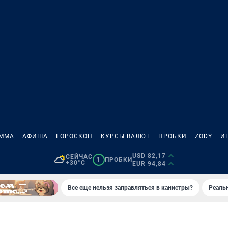
АММА
АФИША
ГОРОСКОП
КУРСЫ ВАЛЮТ
ПРОБКИ
ZODY
И
USD 82,17
СЕЙЧАС
1
ПРОБКИ
+30°C
EUR 94,84
Все еще нельзя заправляться в канистры?
Реаль