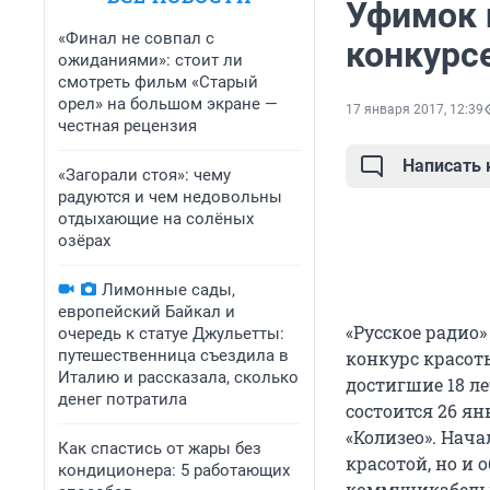
Уфимок 
«Финал не совпал с
конкурс
ожиданиями»: стоит ли
смотреть фильм «Старый
орел» на большом экране —
17 января 2017, 12:39
честная рецензия
Написать
«Загорали стоя»: чему
радуются и чем недовольны
отдыхающие на солёных
озёрах
Лимонные сады,
европейский Байкал и
«Русское радио
очередь к статуе Джульетты:
путешественница съездила в
конкурс красот
Италию и рассказала, сколько
достигшие 18 л
денег потратила
состоится 26 ян
«Колизео». Нача
Как спастись от жары без
красотой, но и
кондиционера: 5 работающих
коммуникабель