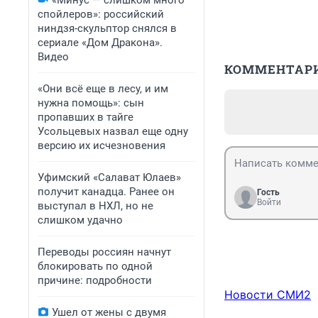
«Минус — слишком много
спойлеров»: российский
ниндзя-скульптор снялся в
сериале «Дом Дракона».
Видео
КОММЕНТАР
«Они всё еще в лесу, и им
нужна помощь»: сын
пропавших в тайге
Усольцевых назвал еще одну
версию их исчезновения
Уфимский «Салават Юлаев»
получит канадца. Ранее он
Гость
Войти
выступал в НХЛ, но не
слишком удачно
Переводы россиян начнут
блокировать по одной
причине: подробности
Новости СМИ2
Ушел от жены с двумя