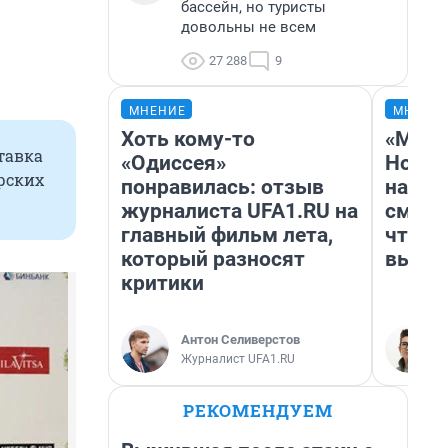
бассейн, но туристы
довольны не всем
27 288
9
МНЕНИЕ
МНЕНИ
Хоть кому-то
«Мы в
тавка
«Одиссея»
Нолан
ерских
понравилась: отзыв
настр
журналиста UFA1.RU на
смотр
главный фильм лета,
чтобы
который разносят
выгля
критики
Антон Селиверстов
Журналист UFA1.RU
РЕКОМЕНДУЕМ