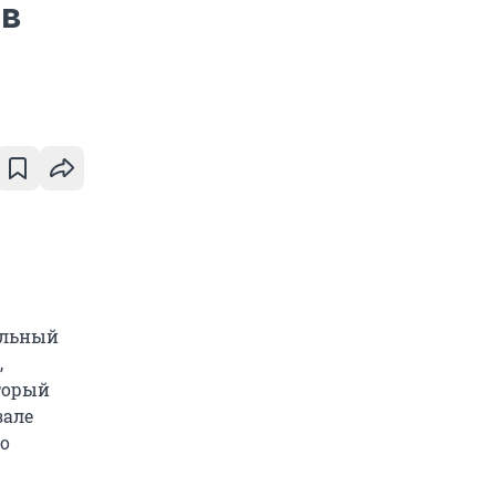
 в
альный
,
оторый
зале
ко