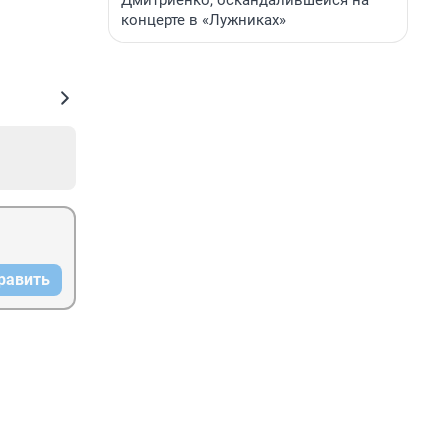
Дмитриенко, оскандалившейся на
концерте в «Лужниках»
равить