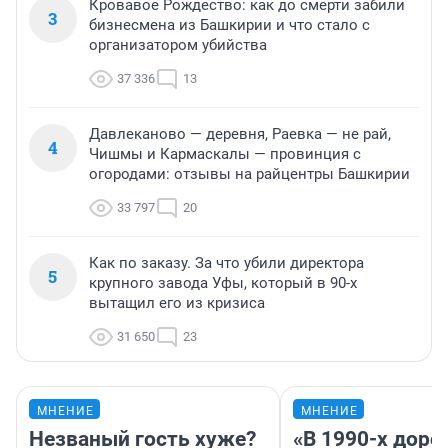
Кровавое Рождество: как до смерти забили
3
бизнесмена из Башкирии и что стало с
организатором убийства
37 336
13
Давлеканово — деревня, Раевка — не рай,
4
Чишмы и Кармаскалы — провинция с
огородами: отзывы на райцентры Башкирии
33 797
20
Как по заказу. За что убили директора
5
крупного завода Уфы, который в 90-х
вытащил его из кризиса
31 650
23
МНЕНИЕ
МНЕНИЕ
Незваный гость хуже?
«В 1990-х дор