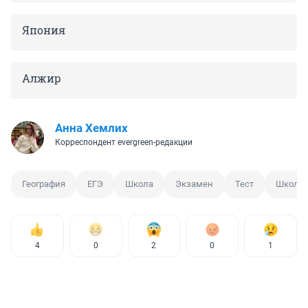
Япония
Алжир
Анна Хемлих
Корреспондент evergreen-редакции
География
ЕГЭ
Школа
Экзамен
Тест
Школьн
4
0
2
0
1