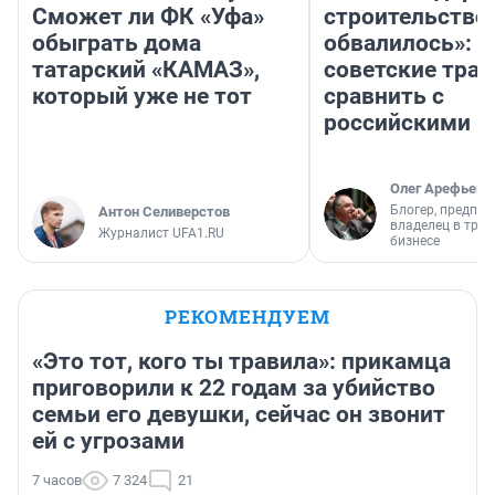
Сможет ли ФК «Уфа»
строительство
обыграть дома
обвалилось»: 
татарский «КАМАЗ»,
советские трас
который уже не тот
сравнить с
российскими
Олег Арефьев
Блогер, предпри
Антон Селиверстов
владелец в тра
Журналист UFA1.RU
бизнесе
РЕКОМЕНДУЕМ
«Это тот, кого ты травила»: прикамца
приговорили к 22 годам за убийство
семьи его девушки, сейчас он звонит
ей с угрозами
7 часов
7 324
21