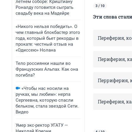
летнем соборе: Криштиану
3 / 10
Роналду готовится сыграть
свадьбу века на Мадейре
Эти слова стал
«Никого нельзя победить». О
чем главный блокбастер этого
Переферия, к
года, который бьет рекорды в
прокате: честный отзыв на
«Одиссею» Нолана
Периферия, к
Тело россиянки нашли во
Французских Альпах. Как она
погибла?
Перриферия, 
«Чтобы нас носили на
ручках, мы любим»: нерпа
Сергеевна, которую спасли
Переферия, к
бельком, стала звездой Сети.
Видео
Умер экс-ректор УГАТУ —
Николай Криони