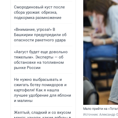
Смородиновый куст после
сбора урожая: обрезка,
подкормка размножение
«Внимание, угроза!» В
Башкирии предупредили об
опасности ракетного удара
«Август будет еще довольно
тяжелым». Эксперты — об
обстановке на топливном
рынке России
Не нужно выбрасывать и
сжигать ботву помидоров и
картофеля! Как я нашла
лучшее удобрение для яблони
и малины
Мало прийти на «Тотал
Желтый, сладкий и со вкусом
Источник: 
Александр 
манго: узнали, какие арбузы в