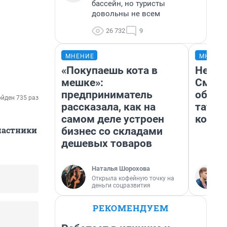
бассейн, но туристы
довольны не всем
26 732
9
МНЕНИЕ
МНЕНИ
«Покупаешь кота в
Незва
мешке»:
Сможе
предприниматель
обыгр
йден 735 раз
рассказала, как на
татар
самом деле устроен
котор
участники
бизнес со складами
дешевых товаров
Наталья Шорохова
Открыла кофейную точку на
деньги соцразвития
РЕКОМЕНДУЕМ