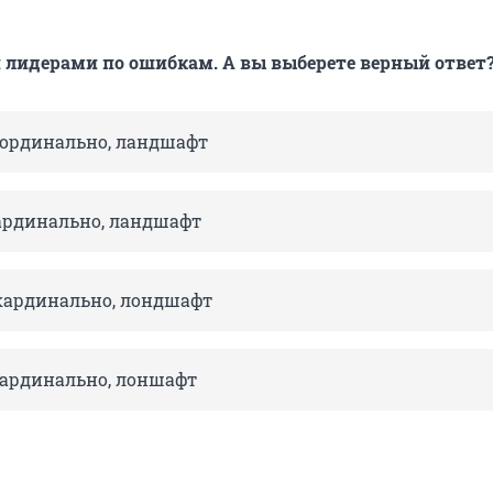
и лидерами по ошибкам. А вы выберете верный ответ
оординально, ландшафт
ардинально, ландшафт
кардинально, лондшафт
аардинально, лоншафт