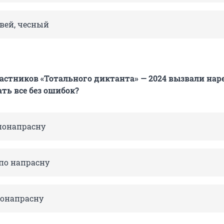
вей, чесный
астников «Тотального диктанта» — 2024 вызвали нар
ть все без ошибок?
 понапрасну
 по напрасну
понапрасну