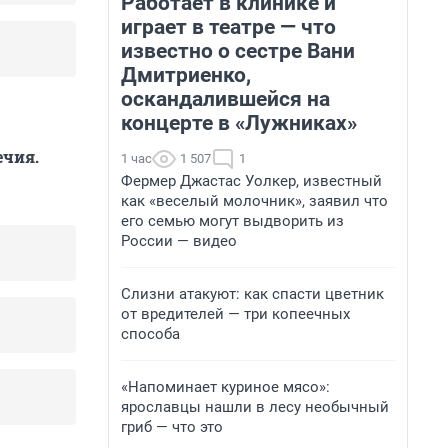
Работает в клинике и
играет в театре — что
известно о сестре Вани
Дмитриенко,
оскандалившейся на
концерте в «Лужниках»
ечия.
1 час
1 507
1
Фермер Джастас Уолкер, известный
как «веселый молочник», заявил что
его семью могут выдворить из
России — видео
Слизни атакуют: как спасти цветник
от вредителей — три копеечных
способа
«Напоминает куриное мясо»:
ярославцы нашли в лесу необычный
гриб — что это