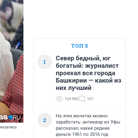
ТОП 5
Север бедный, юг
1
богатый: журналист
проехал все города
Башкирии — какой из
них лучший
104 985
167
На этих монетах можно
2
заработать: антиквар из Уфы
оказались
рассказал, какие редкие
деньги 1961 по 2016 год