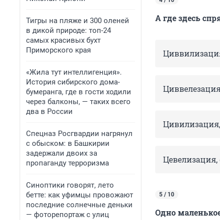
4 / 10
А где здесь спр
Тигры на пляже и 300 оленей
в дикой природе: топ-24
самых красивых бухт
Приморского края
Циввилизация
«Жила тут интеллигенция».
История сибирского дома-
Циввелезация
бумеранга, где в гости ходили
через балконы, — таких всего
два в России
Цивилизация,
Спецназ Росгвардии нагрянул
с обыском: в Башкирии
задержали двоих за
Цевелизация,
пропаганду терроризма
Синоптики говорят, лето
бетте: как уфимцы провожают
5 / 10
последние солнечные деньки
Одно маленькое
— фоторепортаж с улиц