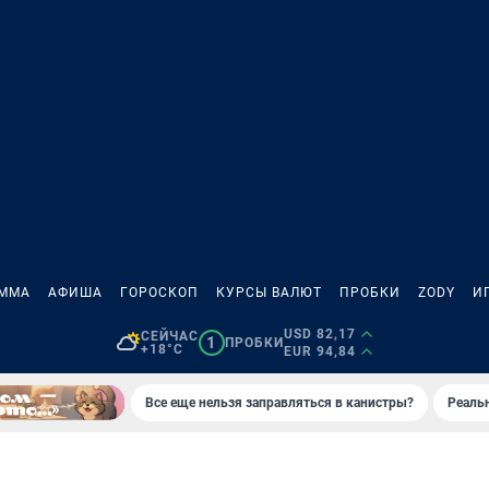
АММА
АФИША
ГОРОСКОП
КУРСЫ ВАЛЮТ
ПРОБКИ
ZODY
И
USD 82,17
СЕЙЧАС
1
ПРОБКИ
+18°C
EUR 94,84
Все еще нельзя заправляться в канистры?
Реаль