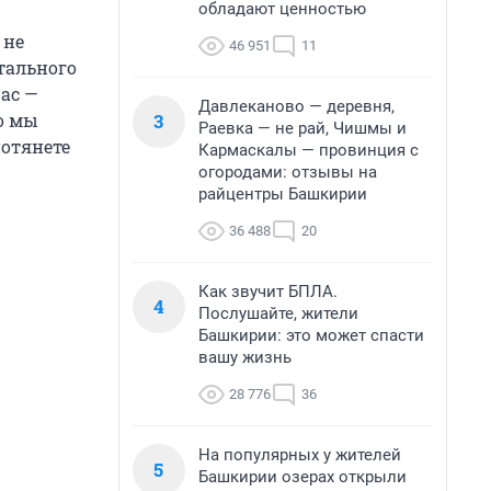
обладают ценностью
 не
46 951
11
тального
час —
Давлеканово — деревня,
3
о мы
Раевка — не рай, Чишмы и
потянете
Кармаскалы — провинция с
огородами: отзывы на
райцентры Башкирии
36 488
20
Как звучит БПЛА.
4
Послушайте, жители
Башкирии: это может спасти
вашу жизнь
28 776
36
На популярных у жителей
5
Башкирии озерах открыли