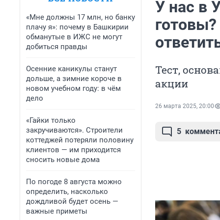
У нас в 
«Мне должны 17 млн, но банку
готовы? 
плачу я»: почему в Башкирии
обманутые в ИЖС не могут
ответить
добиться правды
Тест, осно
Осенние каникулы станут
дольше, а зимние короче в
акции
новом учебном году: в чём
дело
26 марта 2025, 20:00
«Гайки только
закручиваются». Строители
5
коммент
коттеджей потеряли половину
клиентов — им приходится
сносить новые дома
По погоде 8 августа можно
определить, насколько
дождливой будет осень —
важные приметы