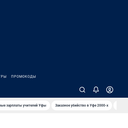
ГРЫ
ПРОМОКОДЫ
ные зарплаты учителей Уфы
Заказное убийство в Уфе 2000-х
Каким