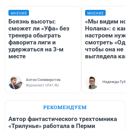
МНЕНИЕ
МНЕНИЕ
Боязнь высоты:
«Мы видим нов
сможет ли «Уфа» без
Нолана»: с как
тренера обыграть
настроем нужн
фаворита лиги и
смотреть «Оди
удержаться на 3-м
чтобы она не
месте
выглядела как
Антон Селиверстов
Надежда Губар
Журналист UFA1.RU
РЕКОМЕНДУЕМ
Автор фантастического трехтомника
«Трилунье» работала в Перми