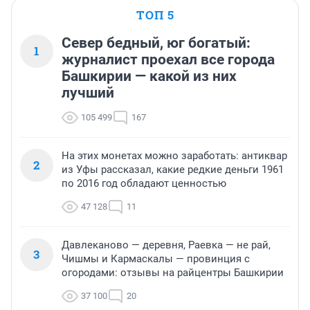
ТОП 5
Север бедный, юг богатый:
1
журналист проехал все города
Башкирии — какой из них
лучший
105 499
167
На этих монетах можно заработать: антиквар
2
из Уфы рассказал, какие редкие деньги 1961
по 2016 год обладают ценностью
47 128
11
Давлеканово — деревня, Раевка — не рай,
3
Чишмы и Кармаскалы — провинция с
огородами: отзывы на райцентры Башкирии
37 100
20