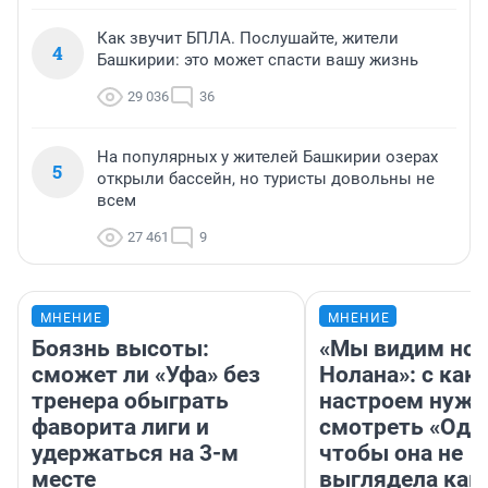
Как звучит БПЛА. Послушайте, жители
4
Башкирии: это может спасти вашу жизнь
29 036
36
На популярных у жителей Башкирии озерах
5
открыли бассейн, но туристы довольны не
всем
27 461
9
МНЕНИЕ
МНЕНИЕ
Боязнь высоты:
«Мы видим нов
сможет ли «Уфа» без
Нолана»: с как
тренера обыграть
настроем нужн
фаворита лиги и
смотреть «Оди
удержаться на 3-м
чтобы она не
месте
выглядела как