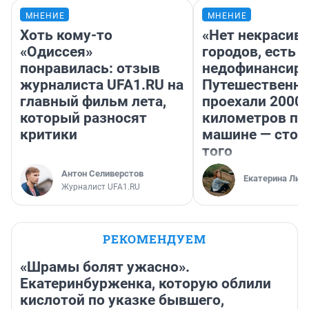
МНЕНИЕ
МНЕНИЕ
Хоть кому-то
«Нет некрасив
«Одиссея»
городов, есть
понравилась: отзыв
недофинансиро
журналиста UFA1.RU на
Путешественн
главный фильм лета,
проехали 2000
который разносят
километров по 
критики
машине — стои
того
Антон Селиверстов
Екатерина Лит
Журналист UFA1.RU
РЕКОМЕНДУЕМ
«Шрамы болят ужасно».
Екатеринбурженка, которую облили
кислотой по указке бывшего,