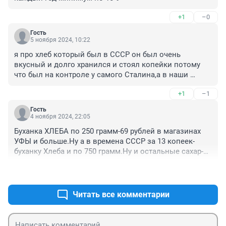
+1
–0
Гость
5 ноября 2024, 10:22
я про хлеб который был в СССР он был очень 
вкусный и долго хранился и стоял копейки потому 
что был на контроле у самого Сталина,а в наши 
времена капиталистического строя и воров контроль 
+1
–1
отсутствует и главный банкир России не подчиняется 
президенту.
Гость
4 ноября 2024, 22:05
Буханка ХЛЕБА по 250 грамм-69 рублей в магазинах 
УФЫ и больше.Ну а в времена СССР за 13 копеек-
буханку Хлеба и по 750 грамм.Ну и остальные сахар-
песок-кг-от рубля 19 копеек в карман.
+2
–1
Читать все комментарии