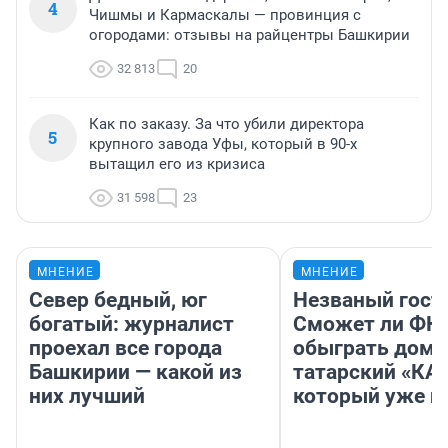
4
Чишмы и Кармаскалы — провинция с
огородами: отзывы на райцентры Башкирии
32 813
20
Как по заказу. За что убили директора
5
крупного завода Уфы, который в 90-х
вытащил его из кризиса
31 598
23
МНЕНИЕ
МНЕНИЕ
Север бедный, юг
Незваный гост
богатый: журналист
Сможет ли ФК 
проехал все города
обыграть дома
Башкирии — какой из
татарский «КА
них лучший
который уже не