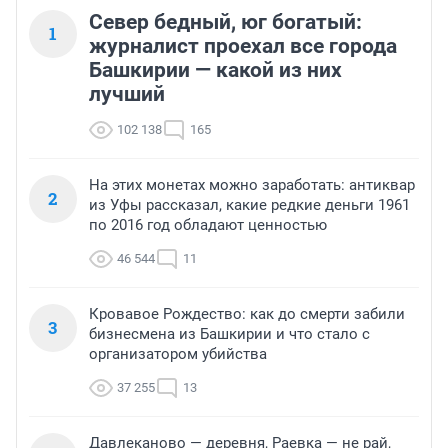
Север бедный, юг богатый:
1
журналист проехал все города
Башкирии — какой из них
лучший
102 138
165
На этих монетах можно заработать: антиквар
2
из Уфы рассказал, какие редкие деньги 1961
по 2016 год обладают ценностью
46 544
11
Кровавое Рождество: как до смерти забили
3
бизнесмена из Башкирии и что стало с
организатором убийства
37 255
13
Давлеканово — деревня, Раевка — не рай,