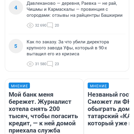
Давлеканово — деревня, Раевка — не рай,
4
Чишмы и Кармаскалы — провинция с
огородами: отзывы на райцентры Башкирии
32 690
20
Как по заказу. За что убили директора
5
крупного завода Уфы, который в 90-х
вытащил его из кризиса
31 580
23
МНЕНИЕ
МНЕНИЕ
Мой банк меня
Незваный гост
бережет. Журналист
Сможет ли ФК 
хотела снять 200
обыграть дома
тысяч, чтобы погасить
татарский «КА
кредит, — к ней домой
который уже не
приехала служба