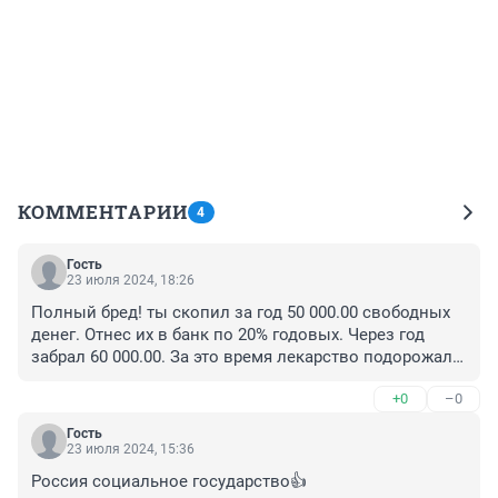
КОММЕНТАРИИ
4
Гость
23 июля 2024, 18:26
Полный бред! ты скопил за год 50 000.00 свободных 
денег. Отнес их в банк по 20% годовых. Через год 
забрал 60 000.00. За это время лекарство подорожали 
на 30%, продукты - на 40%, ЖКХ - на 15% и тд. И как это 
+0
–0
тебе помогло??? Если за год у тебя только 50 000.00 
свободных средств - ты уж точно не думаешь о 
Гость
банках. Ты думаешь - как выжить
23 июля 2024, 15:36
Россия социальное государство👍