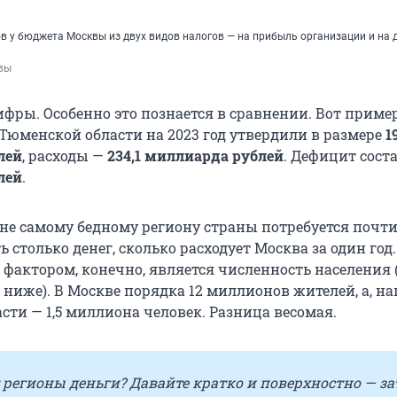
в у бюджета Москвы из двух видов налогов — на прибыль организации и на 
вы
ры. Особенно это познается в сравнении. Вот приме
Тюменской области на 2023 год утвердили в размере
1
лей
, расходы —
234,1 миллиарда рублей
. Дефицит сост
лей
.
не самому бедному региону страны потребуется почти 
 столько денег, сколько расходует Москва за один год.
актором, конечно, является численность населения (
ниже). В Москве порядка 12 миллионов жителей, а, на
сти — 1,5 миллиона человек. Разница весомая.
 регионы деньги? Давайте кратко и поверхностно — за