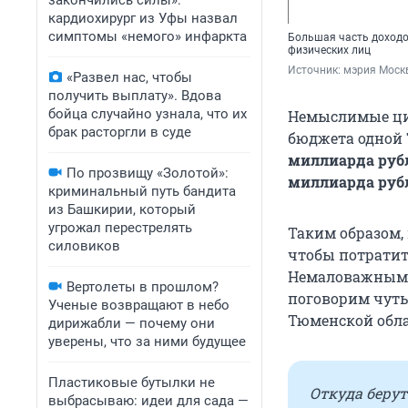
закончились силы»:
кардиохирург из Уфы назвал
симптомы «немого» инфаркта
Большая часть доходо
физических лиц
Источник: 
мэрия Моск
«Развел нас, чтобы
получить выплату». Вдова
бойца случайно узнала, что их
Немыслимые циф
брак расторгли в суде
бюджета одной 
миллиарда руб
По прозвищу «Золотой»:
миллиарда руб
криминальный путь бандита
из Башкирии, который
угрожал перестрелять
Таким образом, 
силовиков
чтобы потратить
Немаловажным ф
Вертолеты в прошлом?
поговорим чуть 
Ученые возвращают в небо
Тюменской обла
дирижабли — почему они
уверены, что за ними будущее
Пластиковые бутылки не
Откуда берут
выбрасываю: идеи для сада —