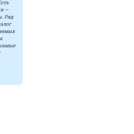
Есть
ия —
. Ряд
налог
паемых
а
 самые
т