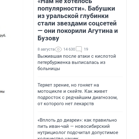
«Нам не хотелось
популярности». Бабушки
из уральской глубинки
стали звездами соцсетей
— они покорили Агутина и
Бузову
8 августа
14 630
19
Выжившая после атаки с кислотой
петербурженка выписалась из
больницы
Теряет зрение, но гоняет на
мотоцикле и скейте. Как живет
подросток с редчайшим диагнозом,
от которого нет лекарств
«Вплоть до диареи»: как правильно
пить иван-чай — новосибирский
нутрициолог подсчитал допустимое
количество чашек