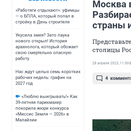
Москва 
«Работяги отдыхают»: уфимцы
Разбирае
— о БПЛА, который попал в
стройку в День строителя
страны 
Укусила змея? Зато паука
Представьте
нового открыл! История
арахнолога, который обожает
столицы Рос
свою смертельно опасную
работу
28 апреля 2023, 11:00
Нас ждут целых семь коротких
рабочих недель: график на
4
коммент
2027 год
«Люблю выигрывать!» Как
39-летняя парикмахер
покорила жюри конкурса
«Миссис Земля — 2026» в
Малайзии