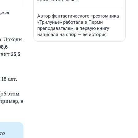
доход
Автор фантастического трехтомника
«Трилунье» работала в Перми
преподавателем, а первую книгу
написала на спор — ее история
р. Доходы
98,6
авит
35,5
18 лет,
об этом
пример, в
то