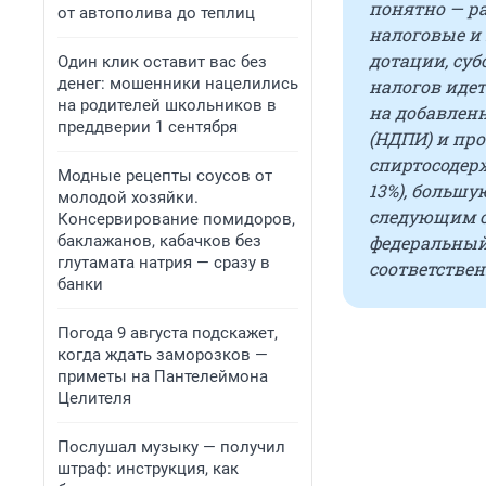
понятно — ра
от автополива до теплиц
налоговые и
дотации, су
Один клик оставит вас без
денег: мошенники нацелились
налогов идет
на родителей школьников в
на добавлен
преддверии 1 сентября
(НДПИ) и пр
спиртосодер
Модные рецепты соусов от
13%), большу
молодой хозяйки.
следующим об
Консервирование помидоров,
баклажанов, кабачков без
федеральный 
глутамата натрия — сразу в
соответствен
банки
Погода 9 августа подскажет,
когда ждать заморозков —
приметы на Пантелеймона
Целителя
Послушал музыку — получил
штраф: инструкция, как