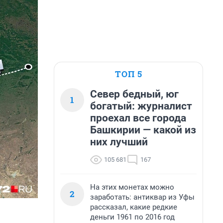
ТОП 5
Север бедный, юг
1
богатый: журналист
проехал все города
Башкирии — какой из
них лучший
105 681
167
На этих монетах можно
2
заработать: антиквар из Уфы
рассказал, какие редкие
деньги 1961 по 2016 год