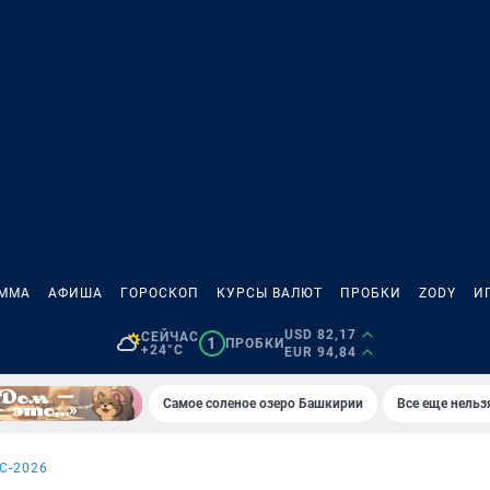
АММА
АФИША
ГОРОСКОП
КУРСЫ ВАЛЮТ
ПРОБКИ
ZODY
И
USD 82,17
СЕЙЧАС
1
ПРОБКИ
+24°C
EUR 94,84
Самое соленое озеро Башкирии
Все еще нельз
С-2026