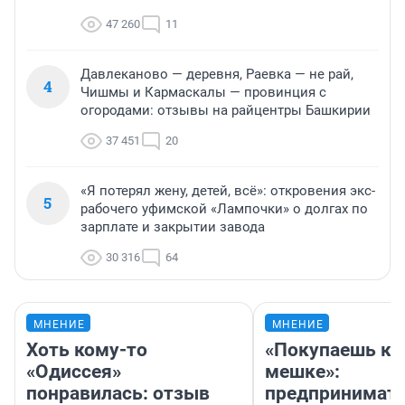
47 260
11
Давлеканово — деревня, Раевка — не рай,
4
Чишмы и Кармаскалы — провинция с
огородами: отзывы на райцентры Башкирии
37 451
20
«Я потерял жену, детей, всё»: откровения экс-
5
рабочего уфимской «Лампочки» о долгах по
зарплате и закрытии завода
30 316
64
МНЕНИЕ
МНЕНИЕ
Хоть кому-то
«Покупаешь ко
«Одиссея»
мешке»:
понравилась: отзыв
предпринимат