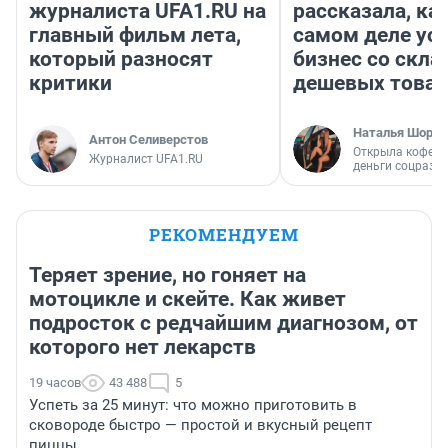
журналиста UFA1.RU на
рассказала, как
главный фильм лета,
самом деле ус
который разносят
бизнес со скл
критики
дешевых това
Наталья Шорох
Антон Селиверстов
Открыла кофейн
Журналист UFA1.RU
деньги соцразв
РЕКОМЕНДУЕМ
Теряет зрение, но гоняет на
мотоцикле и скейте. Как живет
подросток с редчайшим диагнозом, от
которого нет лекарств
19 часов
43 488
5
Успеть за 25 минут: что можно приготовить в
сковороде быстро — простой и вкусный рецепт
пиццы