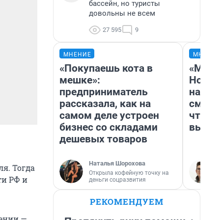
бассейн, но туристы
довольны не всем
27 595
9
МНЕНИЕ
МНЕНИ
«Покупаешь кота в
«Мы в
мешке»:
Нолан
предприниматель
настр
рассказала, как на
смотр
самом деле устроен
чтобы
бизнес со складами
выгля
дешевых товаров
Наталья Шорохова
я. Тогда
Открыла кофейную точку на
ти РФ и
деньги соцразвития
РЕКОМЕНДУЕМ
чении —