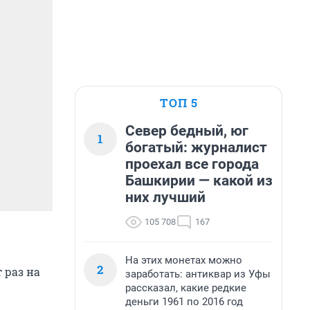
ТОП 5
Север бедный, юг
1
богатый: журналист
проехал все города
Башкирии — какой из
них лучший
105 708
167
На этих монетах можно
2
 раз на
заработать: антиквар из Уфы
рассказал, какие редкие
деньги 1961 по 2016 год