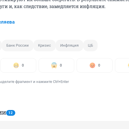
уги и, как следствие, замедляется инфляция.
еляева
Банк России
Кризис
Инфляция
ЦБ
0
0
0
ыделите фрагмент и нажмите Ctrl+Enter
ИИ
12