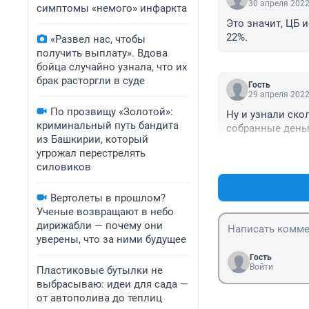
30 апреля 2022
симптомы «немого» инфаркта
Это значит, ЦБ и
22%.
«Развел нас, чтобы
получить выплату». Вдова
бойца случайно узнала, что их
брак расторгли в суде
Гость
29 апреля 2022
По прозвищу «Золотой»:
Ну и узнали ско
криминальный путь бандита
собранные деньг
из Башкирии, который
угрожал перестрелять
силовиков
Вертолеты в прошлом?
Ученые возвращают в небо
дирижабли — почему они
уверены, что за ними будущее
Гость
Войти
Пластиковые бутылки не
выбрасываю: идеи для сада —
от автополива до теплиц