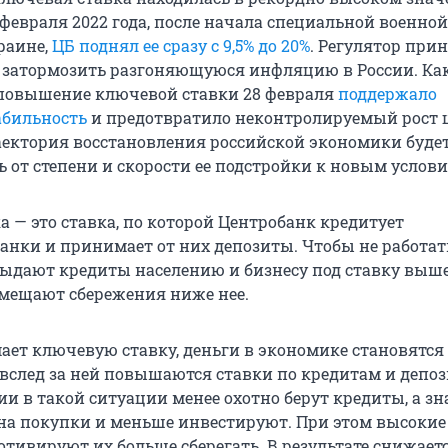
 февраля 2022 года, после начала специальной военной
раине,
ЦБ поднял ее сразу с 9,5% до 20%
. Регулятор прин
 затормозить разгоняющуюся инфляцию в России. Ка
 повышение ключевой ставки 28 февраля
поддержало
абильность
и предотвратило неконтролируемый рост ц
ектория восстановления российской экономики будет
 от степени и скорости ее подстройки к новым услов
 — это ставка, по которой Центробанк кредитует
анки и принимает от них депозиты. Чтобы не работать
выдают кредиты населению и бизнесу под ставку выш
мещают сбережения ниже нее.
ает ключевую ставку, деньги в экономике становятся
 вслед за ней повышаются ставки по кредитам и депо
и в такой ситуации менее охотно берут кредиты, а зн
на покупки и меньше инвестируют. При этом высокие
тивируют их больше сберегать. В результате снижает