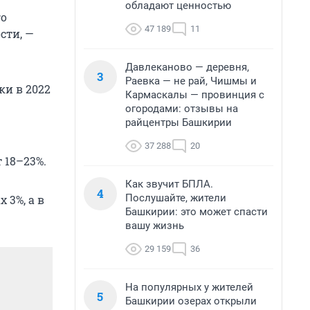
обладают ценностью
го
47 189
11
сти, —
Давлеканово — деревня,
3
Раевка — не рай, Чишмы и
ки в 2022
Кармаскалы — провинция с
огородами: отзывы на
райцентры Башкирии
37 288
20
 18–23%.
Как звучит БПЛА.
4
Послушайте, жители
 3%, а в
Башкирии: это может спасти
вашу жизнь
29 159
36
На популярных у жителей
5
Башкирии озерах открыли