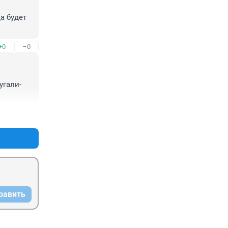
 будет 
+0
–0
угали-
+0
–0
равить