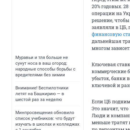
20% годовых. 28
операции на Ук
решение, чтобы
заявляли в ЦБ,
финансовую ст
дальнейшая тра
многом зависеть
Муравьи и тля больше не
сунут носа в ваш огород:
Ключевая ставка
народные способы борьбы с
коммерческие б
вредителями без химии
убыток, банки 
ключевой и раз
Внимание! Беспилотники
летят на Башкирию — в
шестой раз за неделю
Если ЦБ подним
Это значит, что
Минпросвещения обновило
Люди и компани
список учебников: что будут
меньше тратят 
изучать в школах и колледжах
по депозитам мо