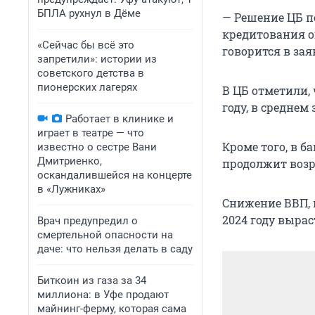
БПЛА рухнул в Дёме
— Решение ЦБ п
кредитования о
«Сейчас бы всё это
говорится в зая
запретили»: истории из
советского детства в
пионерских лагерях
В ЦБ отметили,
году, в среднем 
Работает в клинике и
играет в театре — что
Кроме того, в 
известно о сестре Вани
Дмитриенко,
продолжит возра
оскандалившейся на концерте
в «Лужниках»
Снижение ВВП, п
2024 году выраст
Врач предупредил о
смертельной опасности на
даче: что нельзя делать в саду
Биткоин из газа за 34
миллиона: в Уфе продают
майнинг-ферму, которая сама