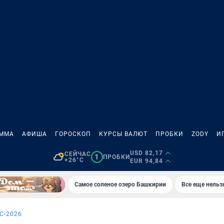
АММА
АФИША
ГОРОСКОП
КУРСЫ ВАЛЮТ
ПРОБКИ
ZODY
И
USD 82,17
СЕЙЧАС
1
ПРОБКИ
+26°C
EUR 94,84
Самое соленое озеро Башкирии
Все еще нельз
С-2026