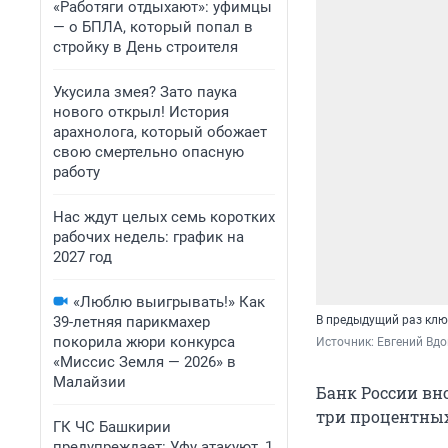
«Работяги отдыхают»: уфимцы
— о БПЛА, который попал в
стройку в День строителя
Укусила змея? Зато паука
нового открыл! История
арахнолога, который обожает
свою смертельно опасную
работу
Нас ждут целых семь коротких
рабочих недель: график на
2027 год
«Люблю выигрывать!» Как
39-летняя парикмахер
В предыдущий раз клю
покорила жюри конкурса
Источник: 
Евгений Вдо
«Миссис Земля — 2026» в
Малайзии
Банк России вн
три процентных 
ГК ЧС Башкирии
предупреждает: Уфу атакуют, 1