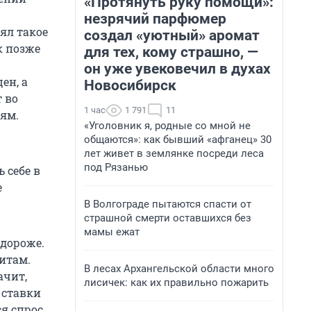
«Протянуть руку помощи»:
незрячий парфюмер
ял такое
создал «уютный» аромат
к позже
для тех, кому страшно, —
он уже увековечил в духах
ен, а
Новосибирск
 во
1 час
1 791
11
иям.
«Уголовник я, родные со мной не
общаются»: как бывший «афганец» 30
лет живет в землянке посреди леса
под Рязанью
 себе в
е
В Волгограде пытаются спасти от
страшной смерти оставшихся без
мамы ежат
 дороже.
зитам.
В лесах Архангельской области много
ачит,
лисичек: как их правильно пожарить
 ставки
ся спрос