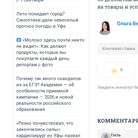
с 1 сентября
на товары и усл
Лето покидает город?
Синоптики дали невеселый
Ольга Б
прогноз погоды в Уфе
«Молоко здесь почти никто
не видит». Как делают
Ключевая ставка
продукты, которые вы
покупаете каждый день:
репортаж с фото
0
Почему так много скандалов
из-за ЕГЭ? Академик — об
Увидели опечатку? В
особенности приемной
кампании — 2026 и новой
реальности российского
образования
КОММЕНТАР
«Резко почувствовал, что
закончились силы»:
кардиохирург из Уфы назвал
Гость