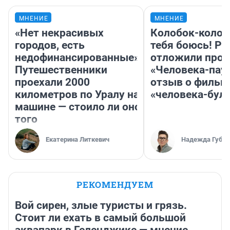
МНЕНИЕ
МНЕНИЕ
«Нет некрасивых
Колобок-колобо
городов, есть
тебя боюсь! Ра
недофинансированные».
отложили прок
Путешественники
«Человека-пау
проехали 2000
отзыв о фильм
километров по Уралу на
«человека-бул
машине — стоило ли оно
того
Екатерина Литкевич
Надежда Губар
РЕКОМЕНДУЕМ
Вой сирен, злые туристы и грязь.
Стоит ли ехать в самый большой