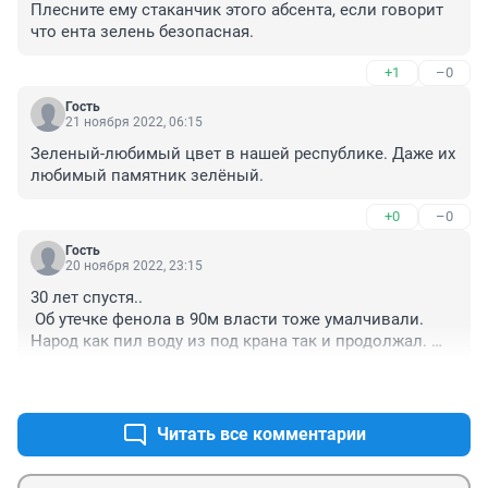
Плесните ему стаканчик этого абсента, если говорит 
что ента зелень безопасная.
+1
–0
Гость
21 ноября 2022, 06:15
Зеленый-любимый цвет в нашей республике. Даже их 
любимый памятник зелёный.
+0
–0
Гость
20 ноября 2022, 23:15
30 лет спустя..

 Об утечке фенола в 90м власти тоже умалчивали. 
Народ как пил воду из под крана так и продолжал. 
Власти же сказали что " безопасно". Те же власти 
+2
–0
себе воду брали из привезенных цистерн. В прошлом 
году снова фенол. Но теперь уже в воздухе с 
многократным превышением нормы. Видимо Уфа и 
Читать все комментарии
фенол неразделимы. Уф-фенол фенол-уф