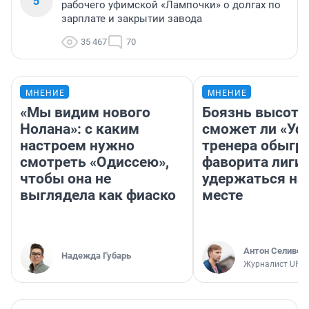
5
рабочего уфимской «Лампочки» о долгах по
зарплате и закрытии завода
35 467
70
МНЕНИЕ
МНЕНИЕ
«Мы видим нового
Боязнь высоты
Нолана»: с каким
сможет ли «Уфа
настроем нужно
тренера обыгр
смотреть «Одиссею»,
фаворита лиги 
чтобы она не
удержаться на
выглядела как фиаско
месте
Антон Селивер
Надежда Губарь
Журналист UFA1