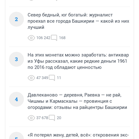
Север бедный, юг богатый: журналист
2
проехал все города Башкирии — какой из них
лучший
106 242
168
На этих монетах можно заработать: антиквар
3
из Уфы рассказал, какие редкие деньги 1961
по 2016 год обладают ценностью
47 349
11
Давлеканово — деревня, Раевка — не рай,
4
Чишмы и Кармаскалы — провинция с
огородами: отзывы на райцентры Башкирии
37 678
20
«Я потерял жену, детей, всё»: откровения экс-