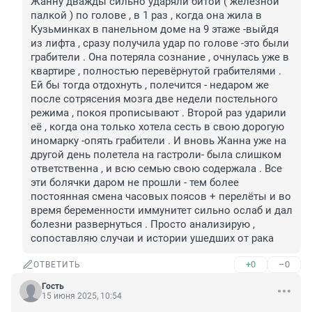
Жанну дважды сильно ударяли битой ( железной 
палкой ) по голове , в 1 раз , когда она жила в 
Кузьминках в панельном доме на 9 этаже -выйдя 
из лифта , сразу получила удар по голове -это были 
грабители . Она потеряла сознание , очнулась уже в 
квартире , полностью перевёрнутой грабителями . 
Ей бы тогда отдохнуть , полечится - недаром же 
после сотрясения мозга две недели постельного 
режима , покоя прописывают . Второй раз ударили 
её , когда она только хотела сесть в свою дорогую 
иномарку -опять грабители . И вновь Жанна уже на 
другой день полетела на гастроли- была слишком 
ответственна , и всю семью свою содержала . Все 
эти болячки даром не прошли - тем более 
постоянная смена часовых поясов + перелёты и во 
время беременности иммунитет сильно ослаб и дал 
болезни развернуться . Просто анализирую , 
сопоставляю случаи и истории ушедших от рака
+0
–0
ОТВЕТИТЬ
Гость
15 июня 2025, 10:54