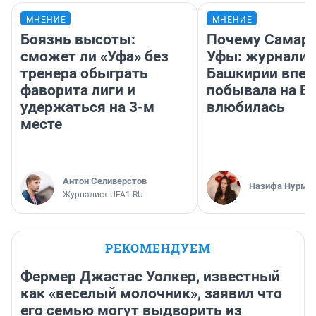
МНЕНИЕ
МНЕНИЕ
Боязнь высоты:
Почему Самара
сможет ли «Уфа» без
Уфы: журналис
тренера обыграть
Башкирии впе
фаворита лиги и
побывала на Во
удержаться на 3-м
влюбилась
месте
Антон Селиверстов
Назифа Нурму
Журналист UFA1.RU
РЕКОМЕНДУЕМ
Фермер Джастас Уолкер, известный
как «веселый молочник», заявил что
его семью могут выдворить из