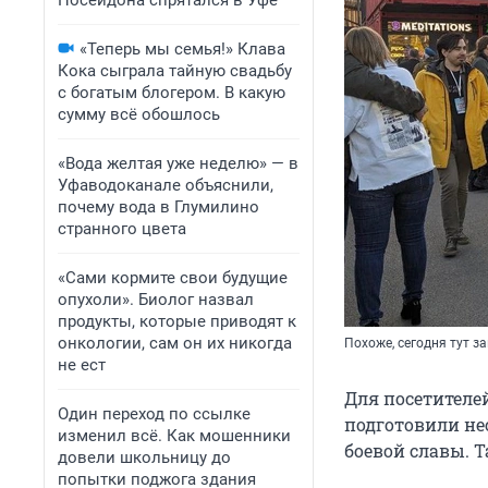
Посейдона спрятался в Уфе
«Теперь мы семья!» Клава
Кока сыграла тайную свадьбу
с богатым блогером. В какую
сумму всё обошлось
«Вода желтая уже неделю» — в
Уфаводоканале объяснили,
почему вода в Глумилино
странного цвета
«Сами кормите свои будущие
опухоли». Биолог назвал
продукты, которые приводят к
онкологии, сам он их никогда
Похоже, сегодня тут 
не ест
Для посетителей
Один переход по ссылке
подготовили не
изменил всё. Как мошенники
боевой славы. Т
довели школьницу до
попытки поджога здания