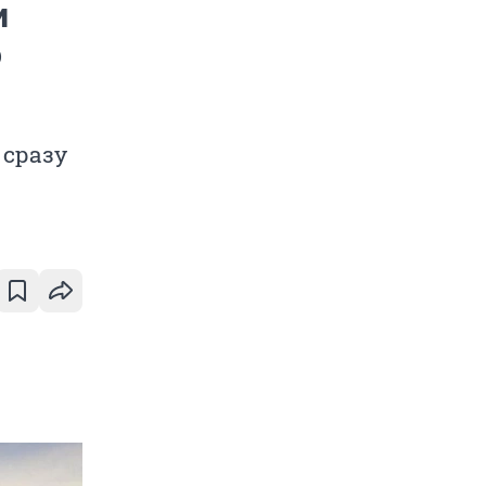
и
о
 сразу