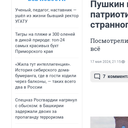
Пушкин 
Ученый, педагог, наставник —
патриот
ушёл из жизни бывший ректор
УГАТУ
странно
Тигры на пляже и 300 оленей
Посмотрели 
в дикой природе: топ-24
самых красивых бухт
всё
Приморского края
17 мая 2024, 21:15
«Жила тут интеллигенция».
История сибирского дома-
бумеранга, где в гости ходили
7
коммент
через балконы, — таких всего
два в России
Спецназ Росгвардии нагрянул
с обыском: в Башкирии
задержали двоих за
пропаганду терроризма