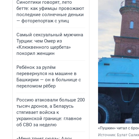
Синоптики говорят, лето
бетте: как уфимцы провожают
последние солнечные деньки
— фоторепортаж с улиц
Самый сексуальный мужчина
Турции: чем Омер из
«Клюквенного щербета»
покорил женщин
Ребёнок за рулём
перевернулся на машине в
Башкирии — он в больнице с
переломом рёбер
Россию атаковали больше 200
тысяч дронов, а Беларусь
стягивает войска к
украинской границе: главное
об СВО за неделю
«Пушкин» читал с бро
Источник: 
Булат Сали
«Меня тянет сюда»: Алсу