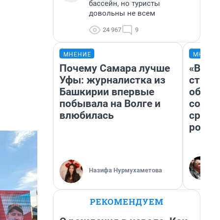
бассейн, но туристы
довольны не всем
24 967
9
МНЕНИЕ
МНЕНИ
Почему Самара лучше
«В 19
Уфы: журналистка из
строи
Башкирии впервые
обвал
побывала на Волге и
совет
влюбилась
сравн
росси
Назифа Нурмухаметова
РЕКОМЕНДУЕМ