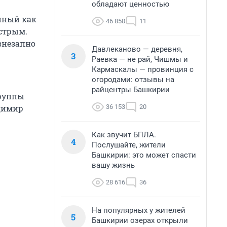
обладают ценностью
енный как
46 850
11
естрым.
внезапно
Давлеканово — деревня,
3
Раевка — не рай, Чишмы и
Кармаскалы — провинция с
огородами: отзывы на
райцентры Башкирии
группы
36 153
20
адимир
Как звучит БПЛА.
4
Послушайте, жители
Башкирии: это может спасти
вашу жизнь
28 616
36
На популярных у жителей
5
Башкирии озерах открыли