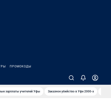
ГРЫ
ПРОМОКОДЫ
ные зарплаты учителей Уфы
Заказное убийство в Уфе 2000-х
Каким