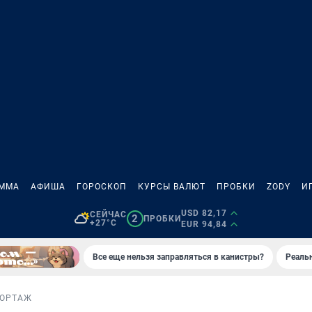
АММА
АФИША
ГОРОСКОП
КУРСЫ ВАЛЮТ
ПРОБКИ
ZODY
И
USD 82,17
СЕЙЧАС
2
ПРОБКИ
+27°C
EUR 94,84
Все еще нельзя заправляться в канистры?
Реаль
ПОРТАЖ