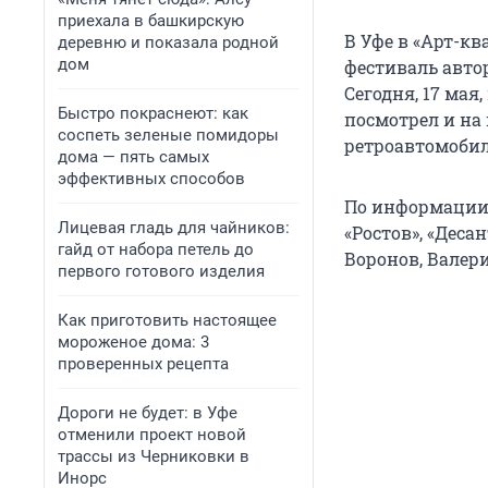
приехала в башкирскую
В Уфе в «Арт-к
деревню и показала родной
дом
фестиваль авто
Сегодня, 17 ма
Быстро покраснеют: как
посмотрел и на 
соспеть зеленые помидоры
ретроавтомобил
дома — пять самых
эффективных способов
По информации 
Лицевая гладь для чайников:
«Ростов», «Деса
гайд от набора петель до
Воронов, Валери
первого готового изделия
Как приготовить настоящее
мороженое дома: 3
проверенных рецепта
Дороги не будет: в Уфе
отменили проект новой
трассы из Черниковки в
Инорс