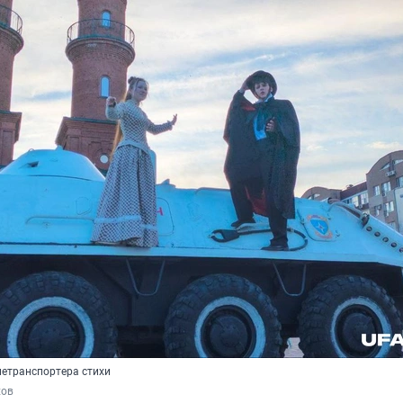
нетранспортера стихи
хов