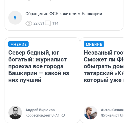
Обращение ФСБ к жителям Башкирии
5
22 631
114
МНЕНИЕ
МНЕНИЕ
Север бедный, юг
Незваный гост
богатый: журналист
Сможет ли ФК 
проехал все города
обыграть дома
Башкирии — какой из
татарский «КА
них лучший
который уже не
Андрей Бирюков
Антон Селивер
Корреспондент UFA1.RU
Журналист UFA1