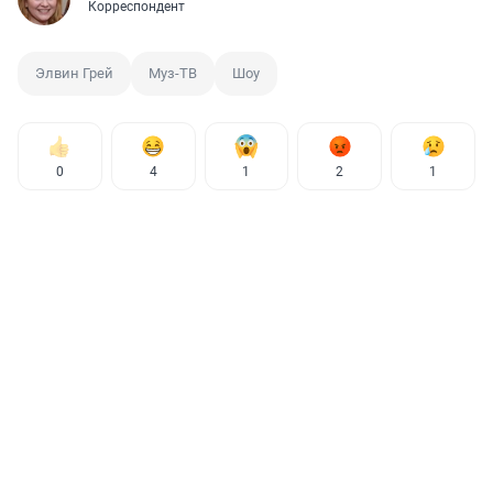
Корреспондент
Элвин Грей
Муз-ТВ
Шоу
0
4
1
2
1