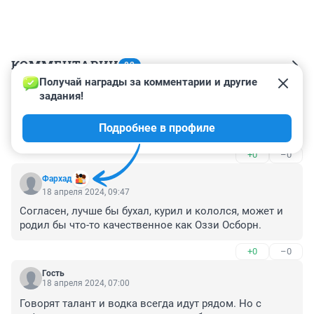
КОММЕНТАРИИ
82
Получай награды за комментарии и другие 
задания!
Гость
21 апреля 2024, 09:09
Подробнее в профиле
Пьянки не к добру.
+0
–0
Фархад
18 апреля 2024, 09:47
Согласен, лучше бы бухал, курил и кололся, может и 
родил бы что-то качественное как Оззи Осборн.
+0
–0
Гость
18 апреля 2024, 07:00
Говорят талант и водка всегда идут рядом. Но с 