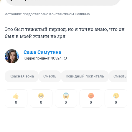
Источник: 
предоставлено Константином Селиным
Это был тяжелый период, но я точно знаю, что он
был в моей жизни не зря.
Саша Симутина
Корреспондент NGS24.RU
Красная зона
Смерть
Ковидный госпиталь
Смерть от
0
0
0
0
0