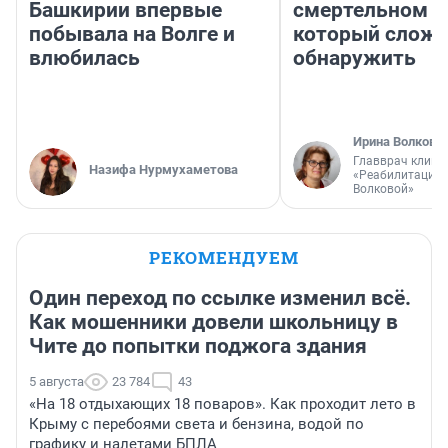
Башкирии впервые
смертельном д
побывала на Волге и
который слож
влюбилась
обнаружить
Ирина Волкова
Главврач клини
Назифа Нурмухаметова
«Реабилитация 
Волковой»
РЕКОМЕНДУЕМ
Один переход по ссылке изменил всё.
Как мошенники довели школьницу в
Чите до попытки поджога здания
5 августа
23 784
43
«На 18 отдыхающих 18 поваров». Как проходит лето в
Крыму с перебоями света и бензина, водой по
графику и налетами БПЛА