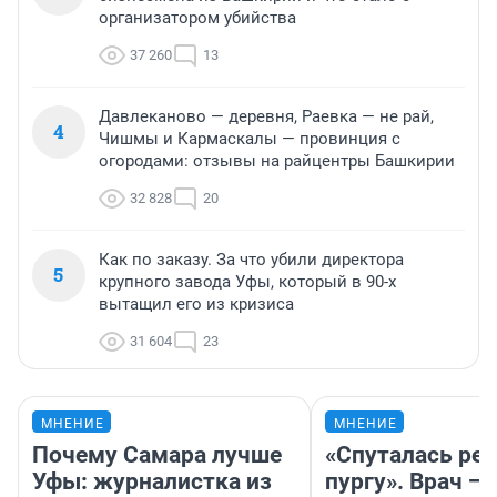
организатором убийства
37 260
13
Давлеканово — деревня, Раевка — не рай,
4
Чишмы и Кармаскалы — провинция с
огородами: отзывы на райцентры Башкирии
32 828
20
Как по заказу. За что убили директора
5
крупного завода Уфы, который в 90-х
вытащил его из кризиса
31 604
23
МНЕНИЕ
МНЕНИЕ
Почему Самара лучше
«Спуталась реч
Уфы: журналистка из
пургу». Врач — 