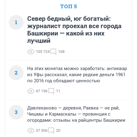
ТОП 5
Север бедный, юг богатый:
1
журналист проехал все города
Башкирии — какой из них
лучший
105 724
168
На этих монетах можно заработать: антиквар
2
из Уфы рассказал, какие редкие деньги 1961
по 2016 год обладают ценностью
47 196
11
Давлеканово — деревня, Раевка — не рай,
3
Чишмы и Кармаскалы — провинция с
огородами: отзывы на райцентры Башкирии
37 306
20