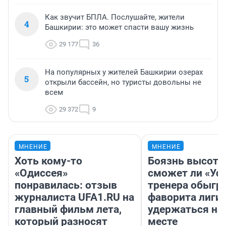
Как звучит БПЛА. Послушайте, жители
4
Башкирии: это может спасти вашу жизнь
29 177
36
На популярных у жителей Башкирии озерах
5
открыли бассейн, но туристы довольны не
всем
29 372
9
МНЕНИЕ
МНЕНИЕ
Хоть кому-то
Боязнь высоты
«Одиссея»
сможет ли «Уфа
понравилась: отзыв
тренера обыгр
журналиста UFA1.RU на
фаворита лиги 
главный фильм лета,
удержаться на
который разносят
месте