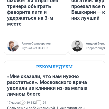
сможет ли «Уфа» без
богатый: журн
тренера обыграть
проехал все го
фаворита лиги и
Башкирии — ка
удержаться на 3-м
них лучший
месте
Антон Селиверстов
Андрей Бирюко
Журналист UFA1.RU
Корреспондент 
РЕКОМЕНДУЕМ
«Мне сказали, что нам нужно
расстаться». Московского врача
уволили из клиники из-за мата в
личном блоге
17 часов
39 882
24
Соль земли забайкальской. Нижегородцевы