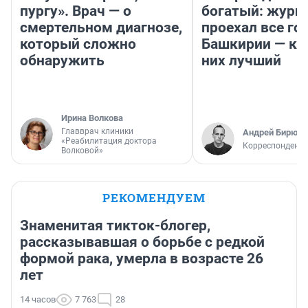
пургу». Врач — о
богатый: журн
смертельном диагнозе,
проехал все го
который сложно
Башкирии — ка
обнаружить
них лучший
Ирина Волкова
Главврач клиники
Андрей Бирюко
«Реабилитация доктора
Корреспондент 
Волковой»
РЕКОМЕНДУЕМ
Знаменитая тикток-блогер,
рассказывавшая о борьбе с редкой
формой рака, умерла в возрасте 26
лет
14 часов
7 763
28