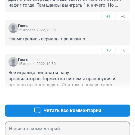
нафиг тогда. Там шансы выиграть 1 к ничего. Но 
люди и там азартные есть. Включая пенсионеров и 
+1
–0
стариков, которые пенсию сливают на это.
Гость
15 апреля 2022, 20:35
Насмотрелись сериалы про казино...
+0
–0
Гость
15 апреля 2022, 19:50
Все играли,а виноваты пару 
организаторов.Торжество системы правосудия и 
органов правопорядка...Или там в покере холоп 
боярина победил и обидевшись последний решил 
+0
–0
проблемы создать?
Читать все комментарии