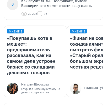
Как звучит БПЛА. Послушайте, жители
5
Башкирии: это может спасти вашу жизнь
29 275
36
МНЕНИЕ
МНЕНИЕ
«Покупаешь кота в
«Финал не совп
мешке»:
ожиданиями»: 
предприниматель
смотреть фил
рассказала, как на
«Старый орел» 
самом деле устроен
большом экран
бизнес со складами
честная рецен
дешевых товаров
Наталья Шорохова
Надежда Губар
Открыла кофейную точку на
деньги соцразвития