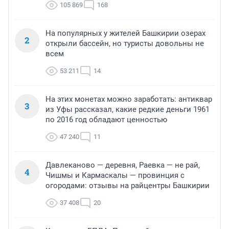
105 869
168
На популярных у жителей Башкирии озерах
2
открыли бассейн, но туристы довольны не
всем
53 211
14
На этих монетах можно заработать: антиквар
3
из Уфы рассказал, какие редкие деньги 1961
по 2016 год обладают ценностью
47 240
11
Давлеканово — деревня, Раевка — не рай,
4
Чишмы и Кармаскалы — провинция с
огородами: отзывы на райцентры Башкирии
37 408
20