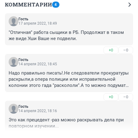
КОММЕНТАРИИ
4
Гость
17 апреля 2022, 18:49
"Отличная" работа сыщики в РБ. Продолжат в таком 
же виде.Уши Ваше не подвели.
+0
–0
Гость
14 апреля 2022, 18:45
Надо правильно писать!.Не следователи прокуратуры 
раскрыли,а опера полиции или исправительной 
колонии этого гада "раскололи".А то можно подумать 
он самостоятельно пришел в прокуратуру и написал 
+0
–0
явку с повинной,чистосердечное признание 
сделал.Совесть его замучила!.Ага,так все и 
Гость
поверили!.Следователи только 
14 апреля 2022, 18:16
протоколами,бумагами все оформляют. Вся слава 
Это как прецедент -раз можно раскрывать дела при 
незаслужено прокуратуре досталась.
повторном изучении...
+0
–0