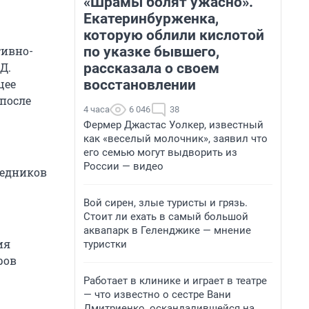
«Шрамы болят ужасно».
Екатеринбурженка,
которую облили кислотой
по указке бывшего,
тивно-
рассказала о своем
Д.
восстановлении
щее
после
4 часа
6 046
38
Фермер Джастас Уолкер, известный
как «веселый молочник», заявил что
его семью могут выдворить из
России — видео
редников
Вой сирен, злые туристы и грязь.
Стоит ли ехать в самый большой
аквапарк в Геленджике — мнение
ия
туристки
ров
Работает в клинике и играет в театре
— что известно о сестре Вани
Дмитриенко, оскандалившейся на