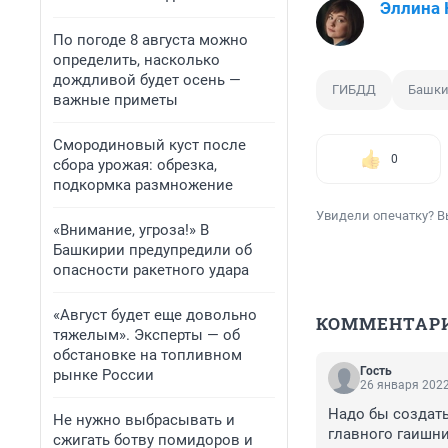
Эллина
По погоде 8 августа можно
определить, насколько
дождливой будет осень —
ГИБДД
Башки
важные приметы
Смородиновый куст после
0
сбора урожая: обрезка,
подкормка размножение
Увидели опечатку? В
«Внимание, угроза!» В
Башкирии предупредили об
опасности ракетного удара
«Август будет еще довольно
КОММЕНТАР
тяжелым». Эксперты — об
обстановке на топливном
Гость
рынке России
26 января 2022
Надо бы создать
Не нужно выбрасывать и
главного гаишн
сжигать ботву помидоров и