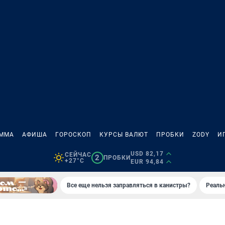
АММА
АФИША
ГОРОСКОП
КУРСЫ ВАЛЮТ
ПРОБКИ
ZODY
И
USD 82,17
СЕЙЧАС
2
ПРОБКИ
+27°C
EUR 94,84
Все еще нельзя заправляться в канистры?
Реаль