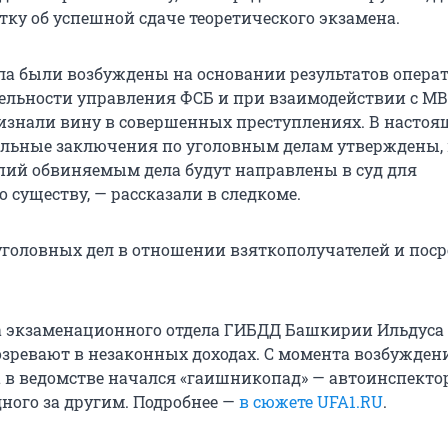
тку об успешной сдаче теоретического экзамена.
ла были возбуждены на основании результатов опера
ельности управления ФСБ и при взаимодействии с МВ
знали вину в совершенных преступлениях. В настоя
льные заключения по уголовным делам утверждены, 
пий обвиняемым дела будут направлены в суд для
 существу, — рассказали в следкоме.
уголовных дел в отношении взяткополучателей и пос
а экзаменационного отдела ГИБДД Башкирии Ильдуса
зревают в незаконных доходах. С момента возбужден
а в ведомстве начался «гаишникопад» — автоинспекто
ного за другим. Подробнее —
в сюжете UFA1.RU
.