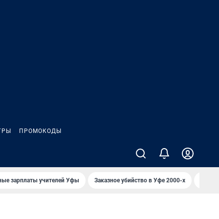
ГРЫ
ПРОМОКОДЫ
ные зарплаты учителей Уфы
Заказное убийство в Уфе 2000-х
Каким