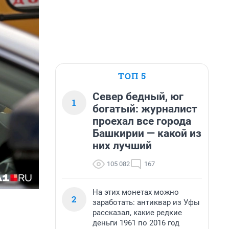
ТОП 5
Север бедный, юг
1
богатый: журналист
проехал все города
Башкирии — какой из
них лучший
105 082
167
На этих монетах можно
2
заработать: антиквар из Уфы
рассказал, какие редкие
деньги 1961 по 2016 год