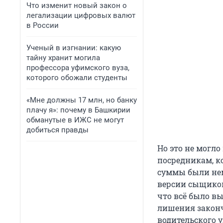
Что изменит новый закон о
легализации цифровых валют
в России
Ученый в изгнании: какую
тайну хранит могила
профессора уфимского вуза,
которого обожали студенты
«Мне должны 17 млн, но банку
плачу я»: почему в Башкирии
обманутые в ИЖС не могут
добиться правды
Но это не могл
посредникам, ко
суммы были нема
версии сыщиков
что всё было вы
лишения законч
водительского у