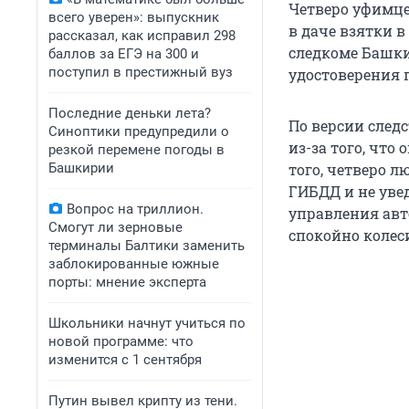
Четверо уфимце
всего уверен»: выпускник
в даче взятки в
рассказал, как исправил 298
следкоме Башки
баллов за ЕГЭ на 300 и
поступил в престижный вуз
удостоверения 
Последние деньки лета?
По версии следс
Синоптики предупредили о
из-за того, что
резкой перемене погоды в
Башкирии
того, четверо л
ГИБДД и не уве
Вопрос на триллион.
управления авт
Смогут ли зерновые
спокойно колес
терминалы Балтики заменить
заблокированные южные
порты: мнение эксперта
Школьники начнут учиться по
новой программе: что
изменится с 1 сентября
Путин вывел крипту из тени.