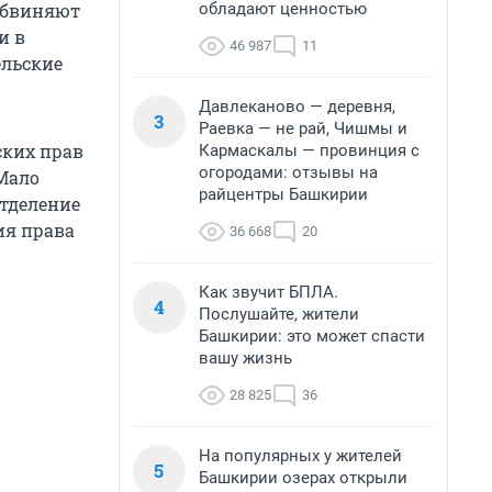
обладают ценностью
 обвиняют
и в
46 987
11
ельские
Давлеканово — деревня,
3
Раевка — не рай, Чишмы и
ских прав
Кармаскалы — провинция с
огородами: отзывы на
 Мало
райцентры Башкирии
отделение
ия права
36 668
20
Как звучит БПЛА.
4
Послушайте, жители
Башкирии: это может спасти
вашу жизнь
28 825
36
На популярных у жителей
5
Башкирии озерах открыли