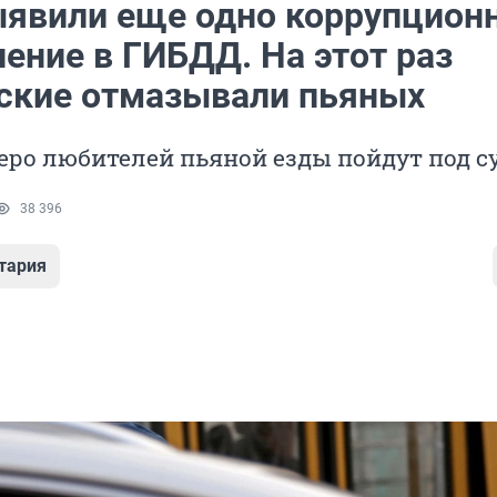
ыявили еще одно коррупцион
ение в ГИБДД. На этот раз
ские отмазывали пьяных
еро любителей пьяной езды пойдут под с
38 396
тария