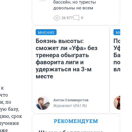
бассейн, но туристы
довольны не всем
26 977
9
МНЕНИЕ
МНЕНИ
Боязнь высоты:
Почем
сможет ли «Уфа» без
Уфы: 
тренера обыграть
Башки
фаворита лиги и
побыв
удержаться на 3-м
влюби
месте
 к
 что
Антон Селиверстов
и, по
Журналист UFA1.RU
ю базу,
цию, срок
РЕКОМЕНДУЕМ
лучения
даже