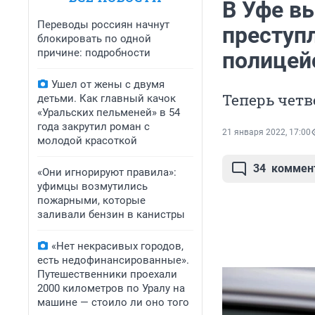
В Уфе в
Переводы россиян начнут
преступл
блокировать по одной
причине: подробности
полицей
Ушел от жены с двумя
Теперь четв
детьми. Как главный качок
«Уральских пельменей» в 54
года закрутил роман с
21 января 2022, 17:00
молодой красоткой
34
коммен
«Они игнорируют правила»:
уфимцы возмутились
пожарными, которые
заливали бензин в канистры
«Нет некрасивых городов,
есть недофинансированные».
Путешественники проехали
2000 километров по Уралу на
машине — стоило ли оно того