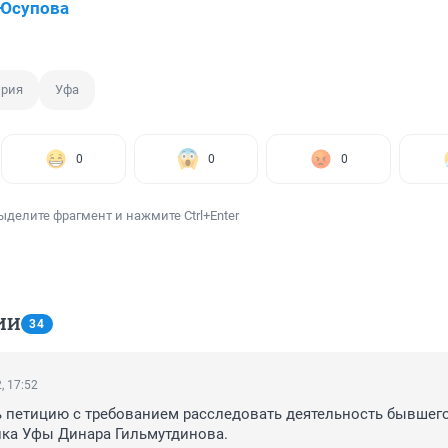
 Юсупова
рия
Уфа
0
0
0
ыделите фрагмент и нажмите Ctrl+Enter
ИИ
34
, 17:52
 петицию с требованием расследовать деятельность бывшего
ика Уфы Динара Гильмутдинова.