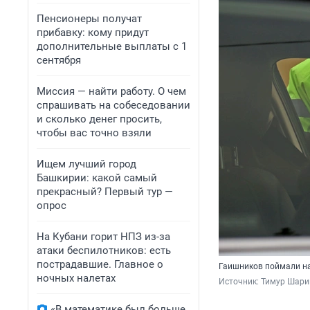
Пенсионеры получат
прибавку: кому придут
дополнительные выплаты с 1
сентября
Миссия — найти работу. О чем
спрашивать на собеседовании
и сколько денег просить,
чтобы вас точно взяли
Ищем лучший город
Башкирии: какой самый
прекрасный? Первый тур —
опрос
На Кубани горит НПЗ из-за
атаки беспилотников: есть
пострадавшие. Главное о
Гаишников поймали на
ночных налетах
Источник: 
Тимур Шари
«В математике был больше