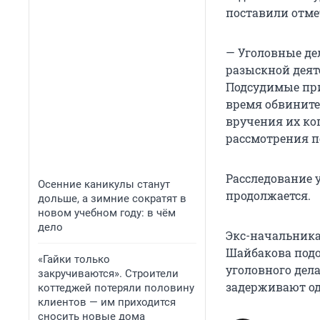
поставили отме
— Уголовные де
разыскной деят
Подсудимые при
время обвините
вручения их ко
рассмотрения по
Расследование 
Осенние каникулы станут
продолжается.
дольше, а зимние сократят в
новом учебном году: в чём
дело
Экс-начальник
Шайбакова подо
«Гайки только
уголовного дел
закручиваются». Строители
задерживают од
коттеджей потеряли половину
клиентов — им приходится
сносить новые дома