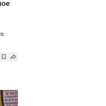
ное
уд