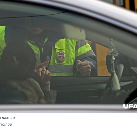
 взятках
пкулов