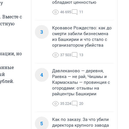
обладают ценностью
цу
46 695
11
 Вместе с
естную
Кровавое Рождество: как до
3
смерти забили бизнесмена
из Башкирии и что стало с
организатором убийства
нации, но
37 503
13
ванные
Давлеканово — деревня,
ый
4
Раевка — не рай, Чишмы и
ублей.
Кармаскалы — провинция с
огородами: отзывы на
райцентры Башкирии
35 224
20
Как по заказу. За что убили
5
директора крупного завода