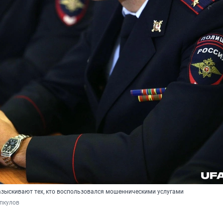
азыскивают тех, кто воспользовался мошенническими услугами
пкулов