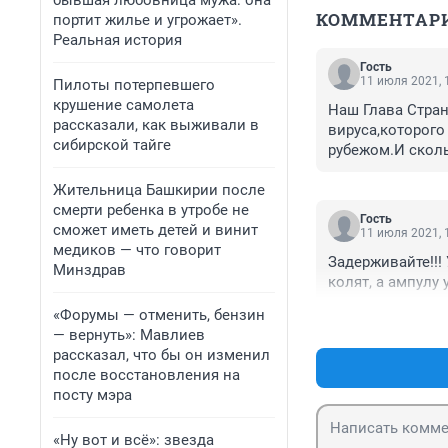
бывшая любовница мужа: она
КОММЕНТАР
портит жилье и угрожает».
Реальная история
Гость
11 июля 2021, 
Пилоты потерпевшего
крушение самолета
Наш Глава Стран
рассказали, как выживали в
вируса,которого
сибирской тайге
рубежом.И сколь
жители заразили
Жительница Башкирии после
космоса на Земл
смерти ребенка в утробе не
Гость
сможет иметь детей и винит
11 июля 2021, 
медиков — что говорит
Задерживайте!!! 
Минздрав
колят, а ампулу 
«Форумы — отменить, бензин
— вернуть»: Мавлиев
рассказал, что бы он изменил
после восстановления на
посту мэра
«Ну вот и всё»: звезда