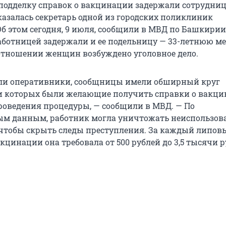
подделку справок о вакцинации задержали сотрудни
казалась секретарь одной из городских поликлиник
б этом сегодня, 9 июля, сообщили в МВД по Башкирии.
аботницей задержали и ее подельницу — 33-летнюю м
отношении женщин возбуждено уголовное дело.
или оперативники, сообщницы имели обширный круг
и которых были желающие получить справки о вакци
проведения процедуры, — сообщили в МВД. — По
ым данным, работник могла уничтожать неиспользо
чтобы скрыть следы преступления. За каждый липов
кцинации она требовала от 500 рублей до 3,5 тысячи р