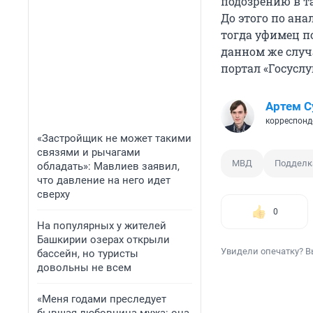
подозрению в т
До этого по ан
тогда уфимец п
данном же случ
портал «Госуслу
Артем С
корреспонд
«Застройщик не может такими
связями и рычагами
МВД
Подделк
обладать»: Мавлиев заявил,
что давление на него идет
сверху
0
На популярных у жителей
Башкирии озерах открыли
Увидели опечатку? В
бассейн, но туристы
довольны не всем
«Меня годами преследует