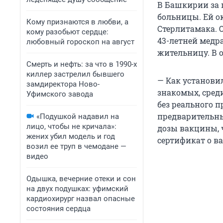
В Башкирии за 
больницы. Ей о
Кому признаются в любви, а
Стерлитамака. О
кому разобьют сердце:
43-летней медр
любовный гороскоп на август
жительницу. В 
Смерть и нефть: за что в 1990-х
киллер застрелил бывшего
— Как установ
замдиректора Ново-
знакомых, сред
Уфимского завода
без реального 
предварительн
«Подушкой надавил на
лицо, чтобы не кричала»:
дозы вакцины, 
жених убил модель и год
сертификат о ва
возил ее труп в чемодане —
видео
Одышка, вечерние отеки и сон
на двух подушках: уфимский
кардиохирург назвал опасные
состояния сердца