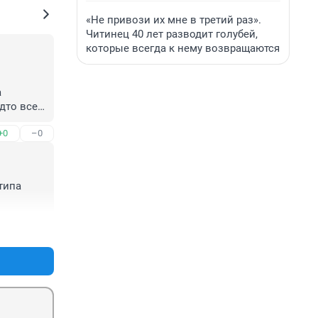
«Не привози их мне в третий раз».
Читинец 40 лет разводит голубей,
которые всегда к нему возвращаются
 
то все 
 
+0
–0
типа 
+0
–0