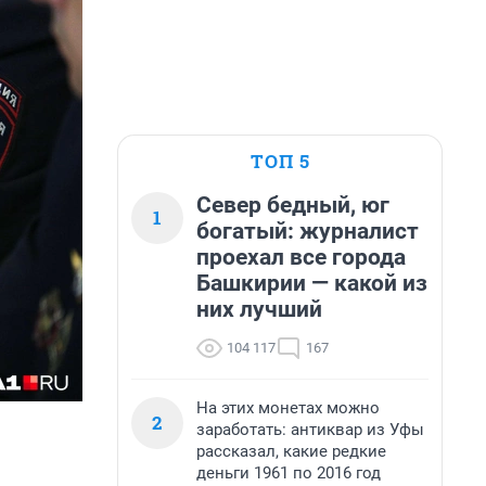
ТОП 5
Север бедный, юг
1
богатый: журналист
проехал все города
Башкирии — какой из
них лучший
104 117
167
На этих монетах можно
2
заработать: антиквар из Уфы
рассказал, какие редкие
деньги 1961 по 2016 год